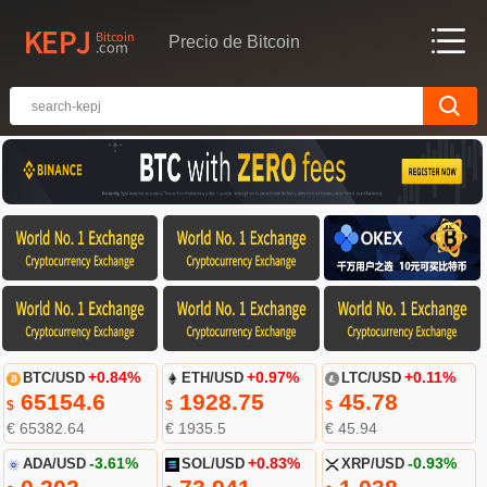
Precio de Bitcoin
BTC/USD
+0.84%
ETH/USD
+0.97%
LTC/USD
+0.11%
65154.6
1928.75
45.78
$
$
$
€ 65382.64
€ 1935.5
€ 45.94
ADA/USD
-3.61%
SOL/USD
+0.83%
XRP/USD
-0.93%