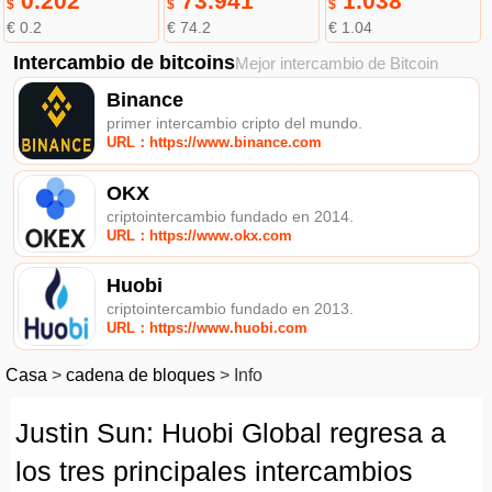
0.202
73.941
1.038
$
$
$
€ 0.2
€ 74.2
€ 1.04
Intercambio de bitcoins
Mejor intercambio de Bitcoin
Binance
primer intercambio cripto del mundo.
URL：https://www.binance.com
OKX
criptointercambio fundado en 2014.
URL：https://www.okx.com
Huobi
criptointercambio fundado en 2013.
URL：https://www.huobi.com
Casa
>
cadena de bloques
>
Info
Justin Sun: Huobi Global regresa a
los tres principales intercambios