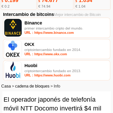
0.199
74.677
1.034
$
$
$
€ 0.2
€ 74.94
€ 1.04
Intercambio de bitcoins
Mejor intercambio de Bitcoin
Binance
primer intercambio cripto del mundo.
URL：https://www.binance.com
OKX
criptointercambio fundado en 2014.
URL：https://www.okx.com
Huobi
criptointercambio fundado en 2013.
URL：https://www.huobi.com
Casa
>
cadena de bloques
>
Info
El operador japonés de telefonía
móvil NTT Docomo invertirá $4 mil