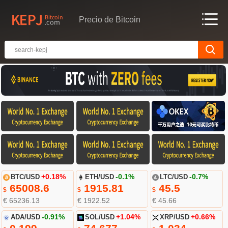
Precio de Bitcoin
BTC/USD
+0.18%
ETH/USD
-0.1%
LTC/USD
-0.7%
65008.6
1915.81
45.5
$
$
$
€ 65236.13
€ 1922.52
€ 45.66
ADA/USD
-0.91%
SOL/USD
+1.04%
XRP/USD
+0.66%