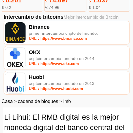
0.201
74.697
1.037
$
$
$
€ 0.2
€ 74.96
€ 1.04
Intercambio de bitcoins
Mejor intercambio de Bitcoin
Binance
primer intercambio cripto del mundo.
URL：https://www.binance.com
OKX
criptointercambio fundado en 2014.
URL：https://www.okx.com
Huobi
criptointercambio fundado en 2013.
URL：https://www.huobi.com
Casa
>
cadena de bloques
>
Info
Li Lihui: El RMB digital es la mejor
moneda digital del banco central del