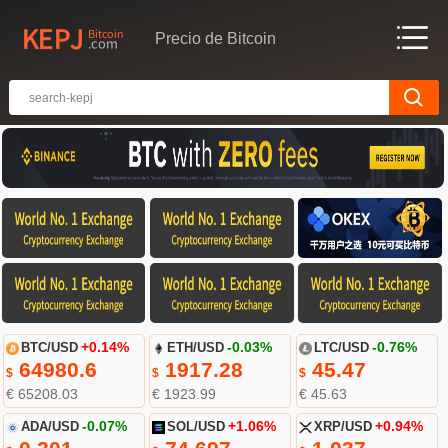
Precio de Bitcoin
BTC/USD
+0.14%
ETH/USD
-0.03%
LTC/USD
-0.76%
64980.6
1917.28
45.47
$
$
$
€ 65208.03
€ 1923.99
€ 45.63
ADA/USD
-0.07%
SOL/USD
+1.06%
XRP/USD
+0.94%