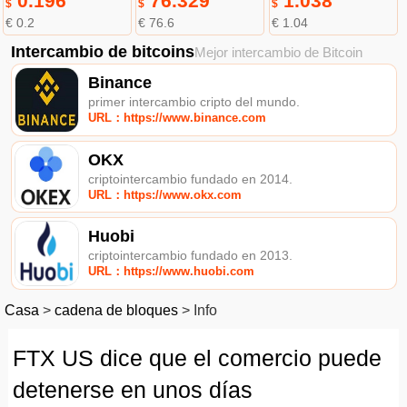
0.196
76.329
1.038
$
$
$
€ 0.2
€ 76.6
€ 1.04
Intercambio de bitcoins
Mejor intercambio de Bitcoin
Binance
primer intercambio cripto del mundo.
URL：https://www.binance.com
OKX
criptointercambio fundado en 2014.
URL：https://www.okx.com
Huobi
criptointercambio fundado en 2013.
URL：https://www.huobi.com
Casa
>
cadena de bloques
>
Info
FTX US dice que el comercio puede
detenerse en unos días