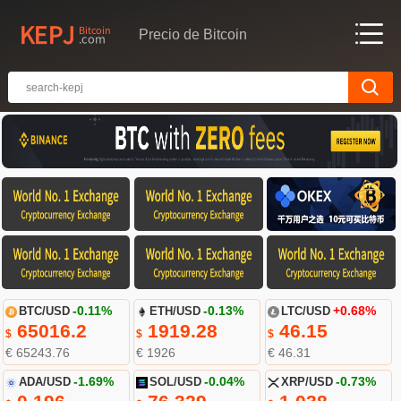
Precio de Bitcoin
BTC/USD
-0.11%
ETH/USD
-0.13%
LTC/USD
+0.68%
65016.2
1919.28
46.15
$
$
$
€ 65243.76
€ 1926
€ 46.31
ADA/USD
-1.69%
SOL/USD
-0.04%
XRP/USD
-0.73%