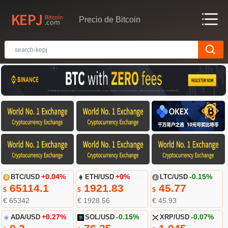
Precio de Bitcoin
BTC/USD
+0.04%
ETH/USD
+0%
LTC/USD
-0.15%
65114.1
1921.83
45.77
$
$
$
€ 65342
€ 1928.56
€ 45.93
ADA/USD
+0.27%
SOL/USD
-0.15%
XRP/USD
-0.07%