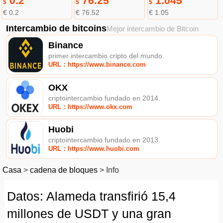
0.2
76.25
1.045
$
$
$
€ 0.2
€ 76.52
€ 1.05
Intercambio de bitcoins
Mejor intercambio de Bitcoin
Binance
primer intercambio cripto del mundo.
URL：https://www.binance.com
OKX
criptointercambio fundado en 2014.
URL：https://www.okx.com
Huobi
criptointercambio fundado en 2013.
URL：https://www.huobi.com
Casa
>
cadena de bloques
>
Info
Datos: Alameda transfirió 15,4
millones de USDT y una gran