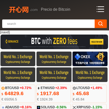
Precio de Bitcoin
{navd}
BTC/USD
+0.72%
ETH/USD
+2.39%
LTC/USD
+1.49%
64829.6
1917.68
45.68
$
$
$
€ 65056.5
€ 1924.39
€ 45.84
ADA/USD
+8.16%
SOL/USD
-0.56%
XRP/USD
-1.15%