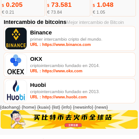
0.205
73.581
1.048
$
$
$
€ 0.21
€ 73.84
€ 1.05
Intercambio de bitcoins
Mejor intercambio de Bitcoin
Binance
primer intercambio cripto del mundo.
URL：https://www.binance.com
OKX
criptointercambio fundado en 2014.
URL：https://www.okx.com
Huobi
criptointercambio fundado en 2013.
URL：https://www.huobi.com
{daohang} {home} {kuaix} {list} {info} {newsinfo} {news}