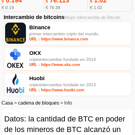
0.194
76.113
1.02
$
$
$
€ 0.19
€ 76.38
€ 1.02
Intercambio de bitcoins
Mejor intercambio de Bitcoin
Binance
primer intercambio cripto del mundo.
URL：https://www.binance.com
OKX
criptointercambio fundado en 2014.
URL：https://www.okx.com
Huobi
criptointercambio fundado en 2013.
URL：https://www.huobi.com
Casa
>
cadena de bloques
>
Info
Datos: la cantidad de BTC en poder
de los mineros de BTC alcanzó un