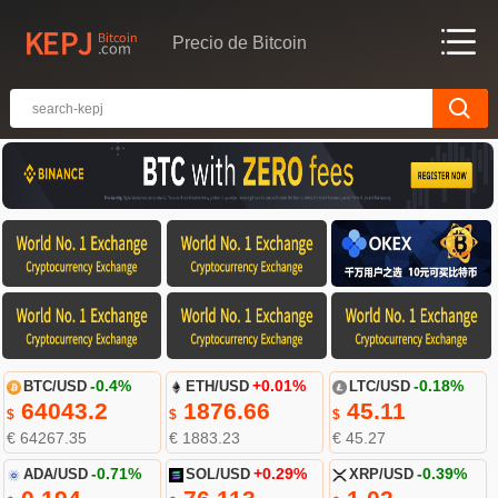
Precio de Bitcoin
BTC/USD
-0.4%
ETH/USD
+0.01%
LTC/USD
-0.18%
64043.2
1876.66
45.11
$
$
$
€ 64267.35
€ 1883.23
€ 45.27
ADA/USD
-0.71%
SOL/USD
+0.29%
XRP/USD
-0.39%