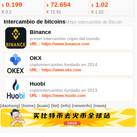
0.199
72.654
1.02
$
$
$
€ 0.2
€ 72.91
€ 1.02
Intercambio de bitcoins
Mejor intercambio de Bitcoin
Binance
primer intercambio cripto del mundo.
URL：https://www.binance.com
OKX
criptointercambio fundado en 2014.
URL：https://www.okx.com
Huobi
criptointercambio fundado en 2013.
URL：https://www.huobi.com
{daohang} {home} {kuaix} {list} {info} {newsinfo} {news}