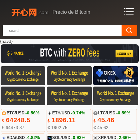
Precio de Bitcoin
{navd}
BTC/USD
-0.56%
ETH/USD
-0.74%
LTC/USD
-0.59%
64248.5
1896.11
45.46
$
$
$
€ 64473.37
€ 1902.75
€ 45.62
ADA/USD
-4.82%
SOL/USD
-0.93%
XRP/USD
-2.66%