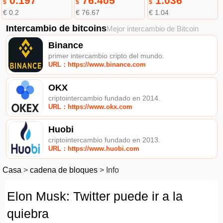
0.197
76.405
1.036
$
$
$
€ 0.2
€ 76.67
€ 1.04
Intercambio de bitcoins
Mejor intercambio de Bitcoin
Binance
primer intercambio cripto del mundo.
URL：https://www.binance.com
OKX
criptointercambio fundado en 2014.
URL：https://www.okx.com
Huobi
criptointercambio fundado en 2013.
URL：https://www.huobi.com
Casa
>
cadena de bloques
>
Info
Elon Musk: Twitter puede ir a la
quiebra