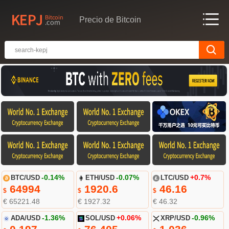
Precio de Bitcoin
BTC/USD
-0.14%
ETH/USD
-0.07%
LTC/USD
+0.7%
64994
1920.6
46.16
$
$
$
€ 65221.48
€ 1927.32
€ 46.32
ADA/USD
-1.36%
SOL/USD
+0.06%
XRP/USD
-0.96%