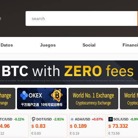
n
Datos
Juegos
Social
Financ
TC/USD
-0.11%
DOT/USD
-2.81%
ADA/USD
+0.07%
SOL/USD
-0.9
4.96
0.83
0.189
73.332
$
$
$
.12
€ 0.83
€ 0.19
€ 73.59