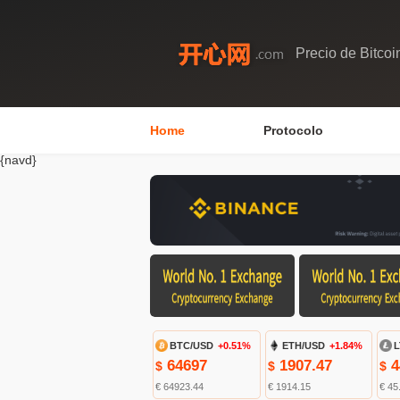
Precio de Bitcoi
Home
Protocolo
{navd}
BTC/USD
+0.51%
ETH/USD
+1.84%
L
64697
1907.47
4
$
$
$
€ 64923.44
€ 1914.15
€ 45