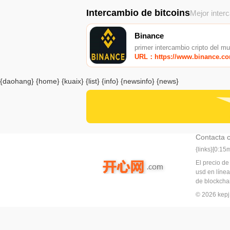
Intercambio de bitcoins
Mejor inter
Binance
primer intercambio cripto del m
URL：https://www.binance.c
{daohang} {home} {kuaix} {list} {info} {newsinfo} {news}
Contacta 
{links}[0:1
El precio de
usd en línea
de blockchai
© 2026 ke