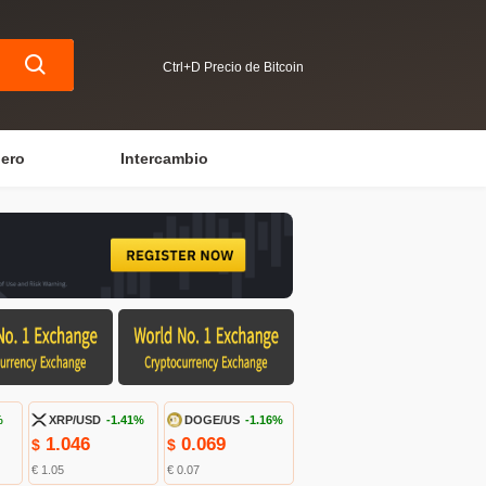
Ctrl+D Precio de Bitcoin
iero
Intercambio
%
XRP/USD
-1.41%
DOGE/US
-1.16%
1.046
0.069
$
$
€ 1.05
€ 0.07