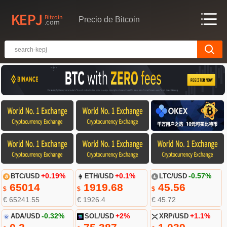
Precio de Bitcoin
BTC/USD
+0.19%
ETH/USD
+0.1%
LTC/USD
-0.57%
65014
1919.68
45.56
$
$
$
€ 65241.55
€ 1926.4
€ 45.72
ADA/USD
-0.32%
SOL/USD
+2%
XRP/USD
+1.1%