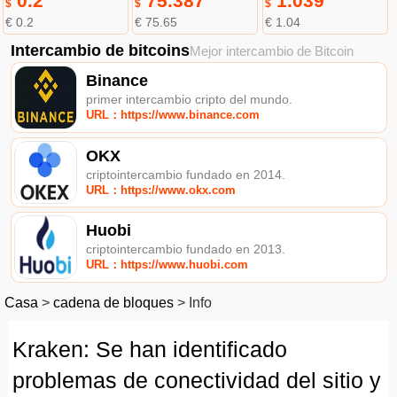
0.2
75.387
1.039
$
$
$
€ 0.2
€ 75.65
€ 1.04
Intercambio de bitcoins
Mejor intercambio de Bitcoin
Binance
primer intercambio cripto del mundo.
URL：https://www.binance.com
OKX
criptointercambio fundado en 2014.
URL：https://www.okx.com
Huobi
criptointercambio fundado en 2013.
URL：https://www.huobi.com
Casa
>
cadena de bloques
>
Info
Kraken: Se han identificado
problemas de conectividad del sitio y