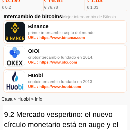
0.197
76.51
1.03
$
$
$
€ 0.2
€ 76.78
€ 1.03
Intercambio de bitcoins
Mejor intercambio de Bitcoin
Binance
primer intercambio cripto del mundo.
URL：https://www.binance.com
OKX
criptointercambio fundado en 2014.
URL：https://www.okx.com
Huobi
criptointercambio fundado en 2013.
URL：https://www.huobi.com
Casa
>
Huobi
>
Info
9.2 Mercado vespertino: el nuevo
círculo monetario está en auge y el