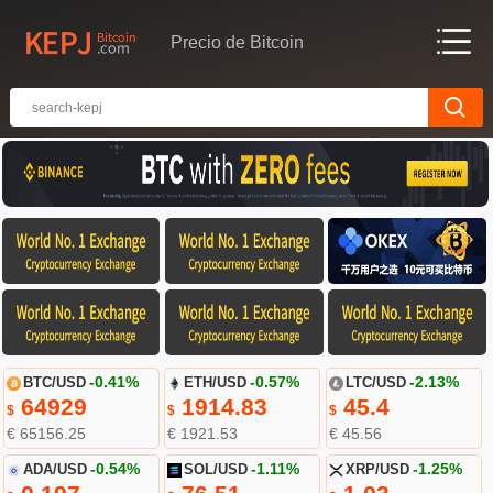
Precio de Bitcoin
BTC/USD
-0.41%
ETH/USD
-0.57%
LTC/USD
-2.13%
64929
1914.83
45.4
$
$
$
€ 65156.25
€ 1921.53
€ 45.56
ADA/USD
-0.54%
SOL/USD
-1.11%
XRP/USD
-1.25%