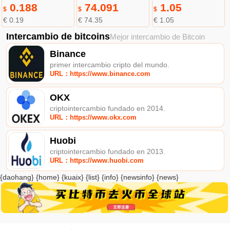
0.188
74.091
1.05
$
$
$
€ 0.19
€ 74.35
€ 1.05
Intercambio de bitcoins
Mejor intercambio de Bitcoin
Binance
primer intercambio cripto del mundo.
URL：https://www.binance.com
OKX
criptointercambio fundado en 2014.
URL：https://www.okx.com
Huobi
criptointercambio fundado en 2013.
URL：https://www.huobi.com
{daohang} {home} {kuaix} {list} {info} {newsinfo} {news}