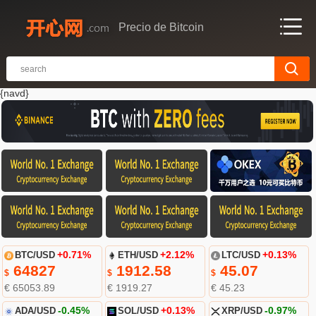
Precio de Bitcoin
{navd}
BTC/USD
+0.71%
ETH/USD
+2.12%
LTC/USD
+0.13%
64827
1912.58
45.07
$
$
$
€ 65053.89
€ 1919.27
€ 45.23
ADA/USD
-0.45%
SOL/USD
+0.13%
XRP/USD
-0.97%