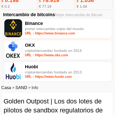
0.198
76.919
1.036
$
$
$
€ 0.2
€ 77.19
€ 1.04
Intercambio de bitcoins
Mejor intercambio de Bitcoin
Binance
primer intercambio cripto del mundo.
URL：https://www.binance.com
OKX
criptointercambio fundado en 2014.
URL：https://www.okx.com
Huobi
criptointercambio fundado en 2013.
URL：https://www.huobi.com
Casa
>
SAND
>
Info
Golden Outpost | Los dos lotes de
pilotos de sandbox regulatorios de