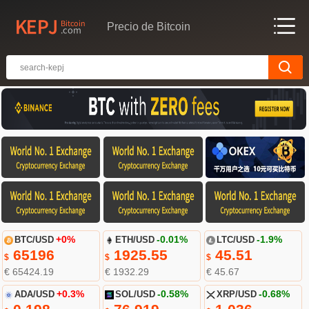
Precio de Bitcoin
BTC/USD
+0%
ETH/USD
-0.01%
LTC/USD
-1.9%
65196
1925.55
45.51
$
$
$
€ 65424.19
€ 1932.29
€ 45.67
ADA/USD
+0.3%
SOL/USD
-0.58%
XRP/USD
-0.68%