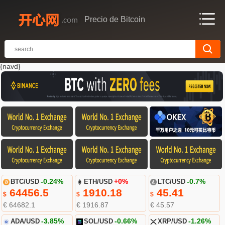
Precio de Bitcoin
{navd}
BTC/USD
-0.24%
ETH/USD
+0%
LTC/USD
-0.7%
64456.5
1910.18
45.41
$
$
$
€ 64682.1
€ 1916.87
€ 45.57
ADA/USD
-3.85%
SOL/USD
-0.66%
XRP/USD
-1.26%