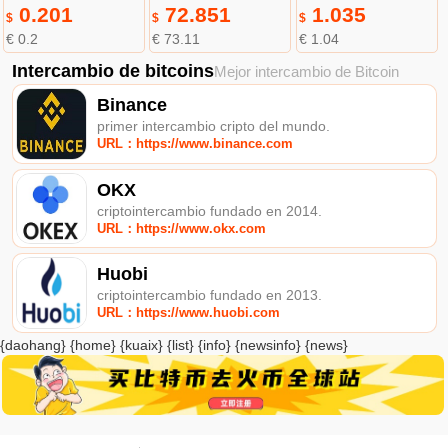
0.201
72.851
1.035
$
$
$
€ 0.2
€ 73.11
€ 1.04
Intercambio de bitcoins
Mejor intercambio de Bitcoin
Binance
primer intercambio cripto del mundo.
URL：https://www.binance.com
OKX
criptointercambio fundado en 2014.
URL：https://www.okx.com
Huobi
criptointercambio fundado en 2013.
URL：https://www.huobi.com
{daohang} {home} {kuaix} {list} {info} {newsinfo} {news}