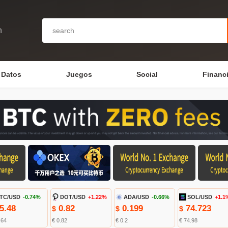
n
Datos
Juegos
Social
Financ
TC/USD
-0.74%
DOT/USD
+1.22%
ADA/USD
-0.66%
SOL/USD
+1.1
5.48
0.82
0.199
74.723
$
$
$
.64
€ 0.82
€ 0.2
€ 74.98