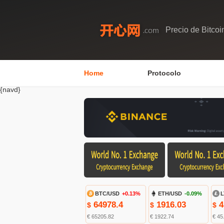
Precio de Bitcoi
Home
Protocolo
{navd}
BTC/USD
+0.13%
ETH/USD
-0.09%
L
64978.4
1916.03
4
$
$
$
€ 65205.82
€ 1922.74
€ 45