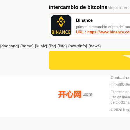
Intercambio de bitcoins
Mejor inter
Binance
primer intercambio cripto del m
URL：https://www.binance.c
{daohang} {home} {kuaix} {list} {info} {newsinfo} {news}
Contacta 
{links}[0:4
El precio de
usd en línea
de blockchai
© 2026 ke