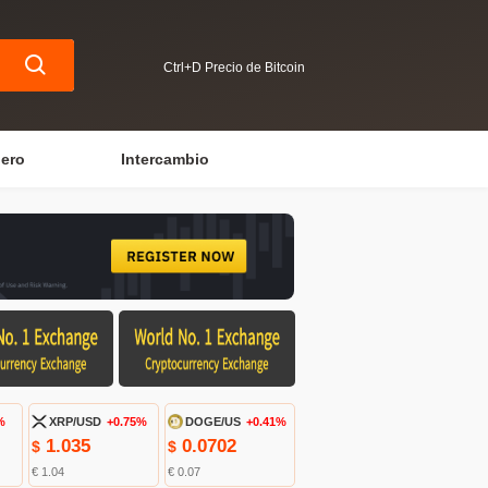
Ctrl+D Precio de Bitcoin
iero
Intercambio
%
XRP/USD
+0.75%
DOGE/US
+0.41%
1.035
0.0702
$
$
€ 1.04
€ 0.07