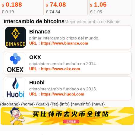
0.188
74.08
1.05
$
$
$
€ 0.19
€ 74.34
€ 1.05
Intercambio de bitcoins
Mejor intercambio de Bitcoin
Binance
primer intercambio cripto del mundo.
URL：https://www.binance.com
OKX
criptointercambio fundado en 2014.
URL：https://www.okx.com
Huobi
criptointercambio fundado en 2013.
URL：https://www.huobi.com
{daohang} {home} {kuaix} {list} {info} {newsinfo} {news}