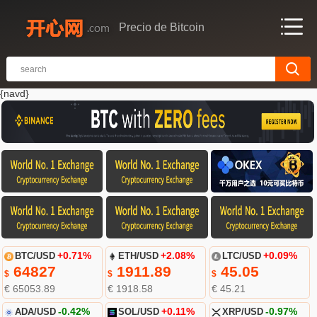
Precio de Bitcoin
{navd}
BTC/USD
+0.71%
ETH/USD
+2.08%
LTC/USD
+0.09%
64827
1911.89
45.05
$
$
$
€ 65053.89
€ 1918.58
€ 45.21
ADA/USD
-0.42%
SOL/USD
+0.11%
XRP/USD
-0.97%