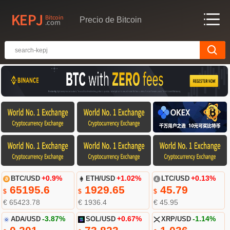
Precio de Bitcoin
BTC/USD
+0.9%
ETH/USD
+1.02%
LTC/USD
+0.13%
65195.6
1929.65
45.79
$
$
$
€ 65423.78
€ 1936.4
€ 45.95
ADA/USD
-3.87%
SOL/USD
+0.67%
XRP/USD
-1.14%