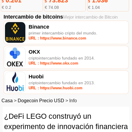
0.201
73.823
1.036
$
$
$
€ 0.2
€ 74.08
€ 1.04
Intercambio de bitcoins
Mejor intercambio de Bitcoin
Binance
primer intercambio cripto del mundo.
URL：https://www.binance.com
OKX
criptointercambio fundado en 2014.
URL：https://www.okx.com
Huobi
criptointercambio fundado en 2013.
URL：https://www.huobi.com
Casa
>
Dogecoin Precio USD
>
Info
¿DeFi LEGO construyó un
experimento de innovación financiera