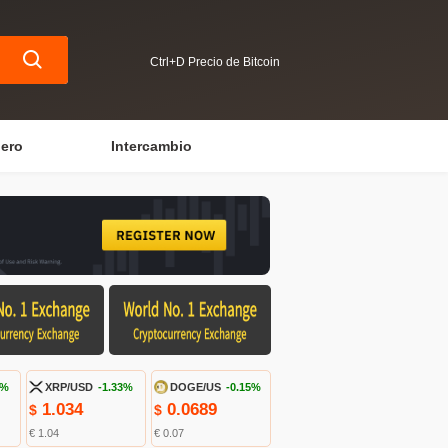
Ctrl+D Precio de Bitcoin
iero
Intercambio
1%
XRP/USD
-1.33%
DOGE/US
-0.15%
1.034
0.0689
$
$
€ 1.04
€ 0.07