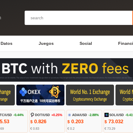
n
Datos
Juegos
Social
Financ
TC/USD
-0.44%
DOT/USD
+0.25%
ADA/USD
-2.88%
SOL/USD
-0.4
5.53
0.826
0.203
73.032
$
$
$
.69
€ 0.83
€ 0.2
€ 73.29