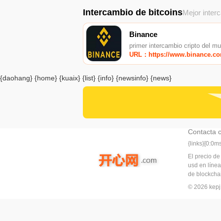
Intercambio de bitcoins
Mejor inter
Binance
primer intercambio cripto del m
URL：https://www.binance.c
{daohang} {home} {kuaix} {list} {info} {newsinfo} {news}
Contacta 
{links}[0:0
El precio de
usd en línea
de blockchai
© 2026 ke