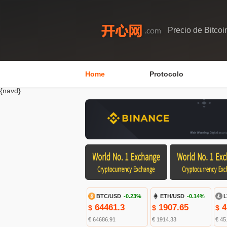
Precio de Bitcoi
Home
Protocolo
{navd}
BTC/USD
-0.23%
ETH/USD
-0.14%
L
64461.3
1907.65
4
$
$
$
€ 64686.91
€ 1914.33
€ 45