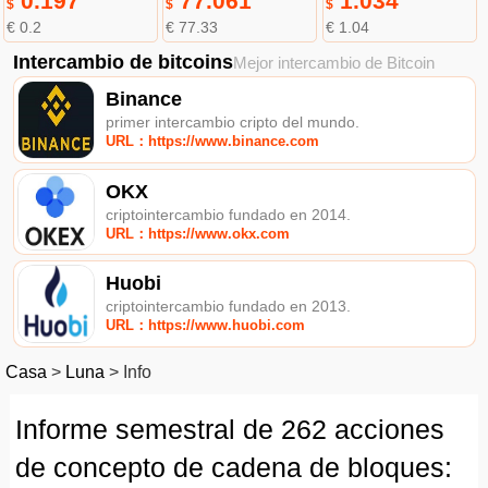
0.197
77.061
1.034
$
$
$
€ 0.2
€ 77.33
€ 1.04
Intercambio de bitcoins
Mejor intercambio de Bitcoin
Binance
primer intercambio cripto del mundo.
URL：https://www.binance.com
OKX
criptointercambio fundado en 2014.
URL：https://www.okx.com
Huobi
criptointercambio fundado en 2013.
URL：https://www.huobi.com
Casa
>
Luna
>
Info
Informe semestral de 262 acciones
de concepto de cadena de bloques: