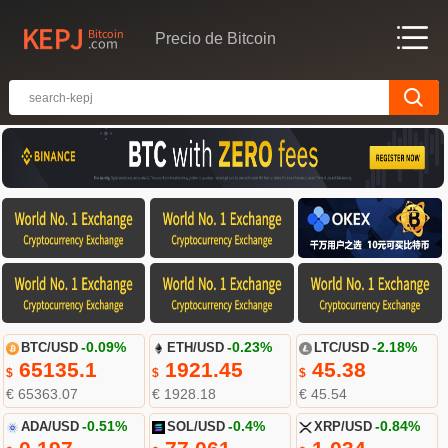
Precio de Bitcoin
BTC/USD
-0.09%
ETH/USD
-0.23%
LTC/USD
-2.18%
65135.1
1921.45
45.38
$
$
$
€ 65363.07
€ 1928.18
€ 45.54
ADA/USD
-0.51%
SOL/USD
-0.4%
XRP/USD
-0.84%