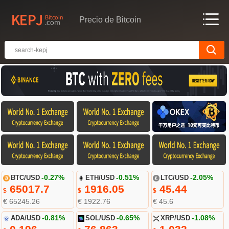
Precio de Bitcoin
BTC/USD
-0.27%
ETH/USD
-0.51%
LTC/USD
-2.05%
65017.7
1916.05
45.44
$
$
$
€ 65245.26
€ 1922.76
€ 45.6
ADA/USD
-0.81%
SOL/USD
-0.65%
XRP/USD
-1.08%