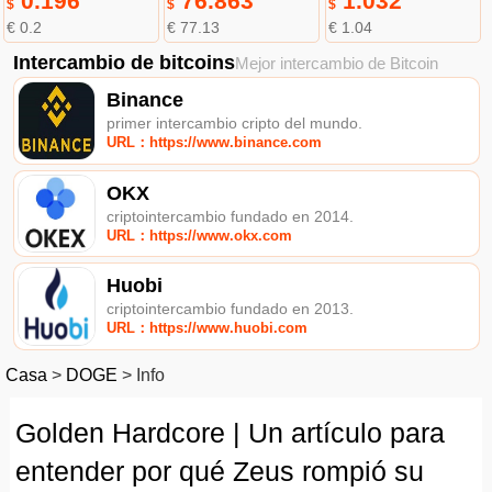
0.196
76.863
1.032
$
$
$
€ 0.2
€ 77.13
€ 1.04
Intercambio de bitcoins
Mejor intercambio de Bitcoin
Binance
primer intercambio cripto del mundo.
URL：https://www.binance.com
OKX
criptointercambio fundado en 2014.
URL：https://www.okx.com
Huobi
criptointercambio fundado en 2013.
URL：https://www.huobi.com
Casa
>
DOGE
>
Info
Golden Hardcore | Un artículo para
entender por qué Zeus rompió su