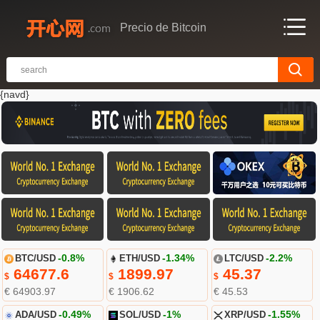
Precio de Bitcoin
{navd}
BTC/USD
-0.8%
ETH/USD
-1.34%
LTC/USD
-2.2%
64677.6
1899.97
45.37
$
$
$
€ 64903.97
€ 1906.62
€ 45.53
ADA/USD
-0.49%
SOL/USD
-1%
XRP/USD
-1.55%