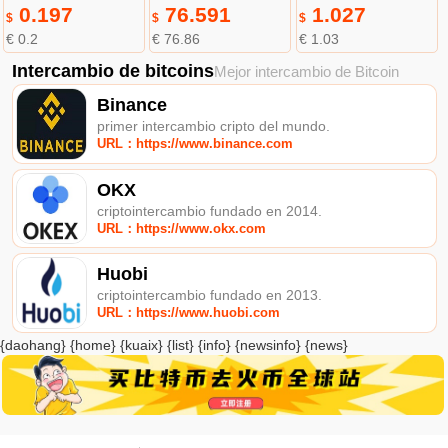
0.197
76.591
1.027
$
$
$
€ 0.2
€ 76.86
€ 1.03
Intercambio de bitcoins
Mejor intercambio de Bitcoin
Binance
primer intercambio cripto del mundo.
URL：https://www.binance.com
OKX
criptointercambio fundado en 2014.
URL：https://www.okx.com
Huobi
criptointercambio fundado en 2013.
URL：https://www.huobi.com
{daohang} {home} {kuaix} {list} {info} {newsinfo} {news}