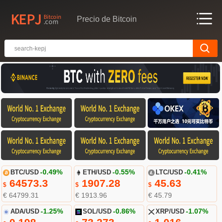
Precio de Bitcoin
BTC/USD
-0.49%
ETH/USD
-0.55%
LTC/USD
-0.41%
64573.3
1907.28
45.63
$
$
$
€ 64799.31
€ 1913.96
€ 45.79
ADA/USD
-1.25%
SOL/USD
-0.86%
XRP/USD
-1.07%