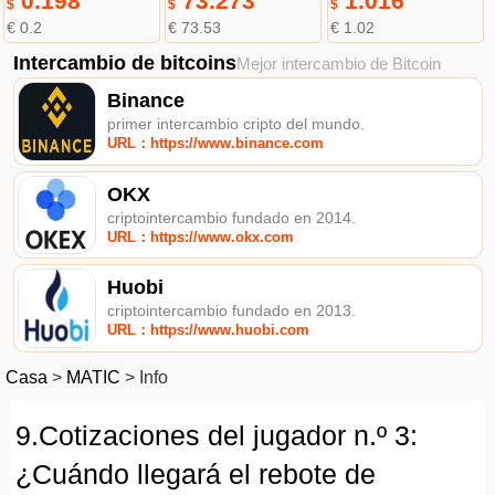
0.198
73.273
1.016
$
$
$
€ 0.2
€ 73.53
€ 1.02
Intercambio de bitcoins
Mejor intercambio de Bitcoin
Binance
primer intercambio cripto del mundo.
URL：https://www.binance.com
OKX
criptointercambio fundado en 2014.
URL：https://www.okx.com
Huobi
criptointercambio fundado en 2013.
URL：https://www.huobi.com
Casa
>
MATIC
>
Info
9.Cotizaciones del jugador n.º 3:
¿Cuándo llegará el rebote de