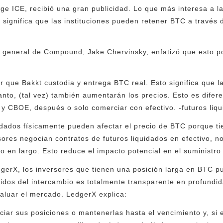
nge ICE, recibió una gran publicidad. Lo que más interesa a l
 significa que las instituciones pueden retener BTC a través 
general de Compound, Jake Chervinsky, enfatizó que esto pod
 que Bakkt custodia y entrega BTC real. Esto significa que la
 tanto, (tal vez) también aumentarán los precios. Esto es dife
 CBOE, después o solo comerciar con efectivo. -futuros liqu
uidados físicamente pueden afectar el precio de BTC porque ti
sores negocian contratos de futuros liquidados en efectivo, 
vo en largo. Esto reduce el impacto potencial en el suministr
dgerX, los inversores que tienen una posición larga en BTC pu
edidos del intercambio es totalmente transparente en profundi
valuar el mercado. LedgerX explica:
ar sus posiciones o mantenerlas hasta el vencimiento y, si es