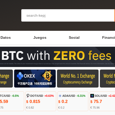
Datos
Juegos
Social
Financ
TC/USD
-0.5%
DOT/USD
+0.63%
ADA/USD
-0.31%
SOL/USD
+2.4
5.59
0.815
0.2
75.7
$
$
$
.75
€ 0.82
€ 0.2
€ 75.96