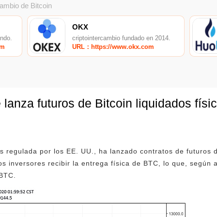
cambio de Bitcoin
OKX
undo.
criptointercambio fundado en 2014.
om
URL：https://www.okx.com
anza futuros de Bitcoin liquidados fís
s regulada por los EE. UU., ha lanzado contratos de futuros d
os inversores recibir la entrega física de BTC, lo que, según 
 BTC.