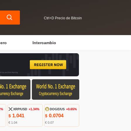
Ctrl+D Precio de Bitcoin
iero
Intercambio
2%
XRP/USD
+1.34%
DOGE/US
+0.65%
1.041
0.0704
$
$
€ 1.04
€ 0.07