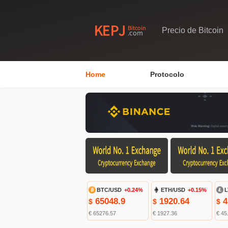
Precio de Bitcoin
Home
Protocolo
BTC/USD
+0.24%
ETH/USD
+0.15%
L
65048.9
1920.64
4
$
$
$
€ 65276.57
€ 1927.36
€ 45