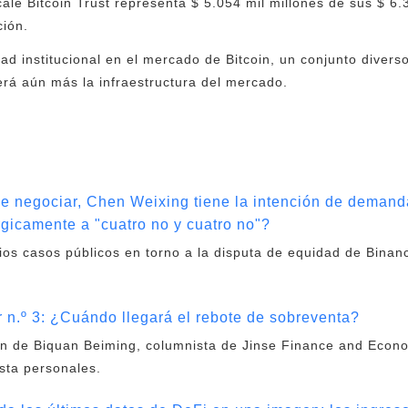
ale Bitcoin Trust representa $ 5.054 mil millones de sus $ 6.3
ción.
ad institucional en el mercado de Bitcoin, un conjunto divers
rá aún más la infraestructura del mercado.
e negociar, Chen Weixing tiene la intención de demand
icamente a "cuatro no y cuatro no"?
ios casos públicos en torno a la disputa de equidad de Binan
r n.º 3: ¿Cuándo llegará el rebote de sobreventa?
ión de Biquan Beiming, columnista de Jinse Finance and Econ
sta personales.