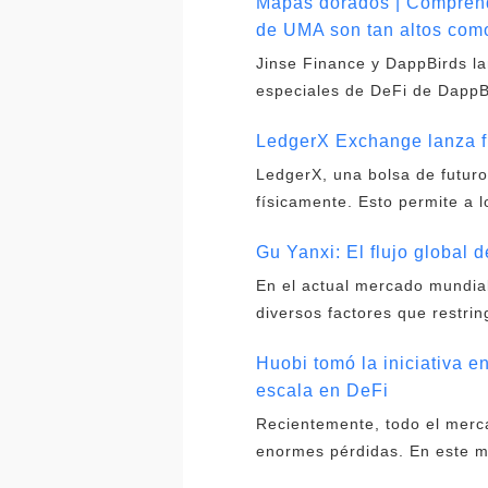
Mapas dorados | Comprenda
de UMA son tan altos com
Jinse Finance y DappBirds la
especiales de DeFi de Dapp
LedgerX Exchange lanza fu
LedgerX, una bolsa de futuro
físicamente. Esto permite a l
Gu Yanxi: El flujo global 
En el actual mercado mundial 
diversos factores que restring
Huobi tomó la iniciativa e
escala en DeFi
Recientemente, todo el mer
enormes pérdidas. En este 