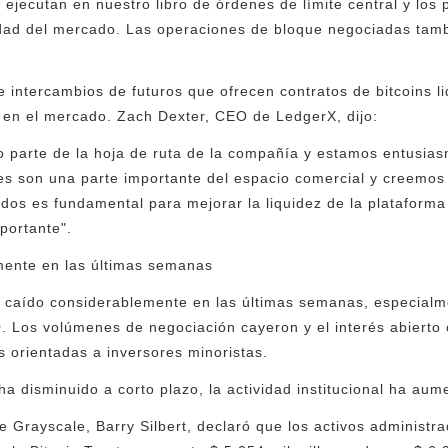
 ejecutan en nuestro libro de órdenes de límite central y los
idad del mercado. Las operaciones de bloque negociadas tamb
 intercambios de futuros que ofrecen contratos de bitcoins l
al en el mercado. Zach Dexter, CEO de LedgerX, dijo:
o parte de la hoja de ruta de la compañía y estamos entusia
nes son una parte importante del espacio comercial y creemos
dos es fundamental para mejorar la liquidez de la plataforma 
portante".
amente en las últimas semanas
 caído considerablemente en las últimas semanas, especialm
. Los volúmenes de negociación cayeron y el interés abierto 
 orientadas a inversores minoristas.
 ha disminuido a corto plazo, la actividad institucional ha a
e Grayscale, Barry Silbert, declaró que los activos administr