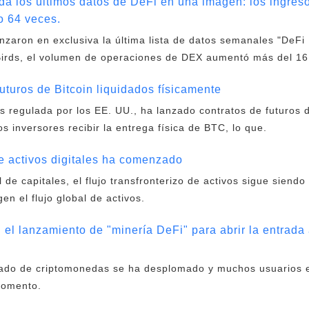
 los últimos datos de DeFi en una imagen: los ingreso
o 64 veces.
nzaron en exclusiva la última lista de datos semanales "DeFi
Birds, el volumen de operaciones de DEX aumentó más del 1
turos de Bitcoin liquidados físicamente
s regulada por los EE. UU., ha lanzado contratos de futuros d
os inversores recibir la entrega física de BTC, lo que.
de activos digitales ha comenzado
de capitales, el flujo transfronterizo de activos sigue siend
en el flujo global de activos.
n el lanzamiento de "minería DeFi" para abrir la entrada 
cado de criptomonedas se ha desplomado y muchos usuarios 
momento.