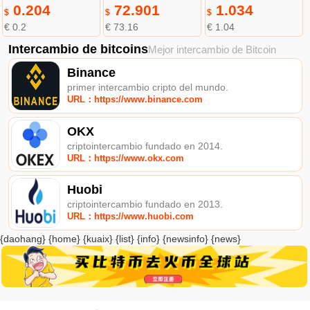
0.204
72.901
1.034
$
$
$
€ 0.2
€ 73.16
€ 1.04
Intercambio de bitcoins
Mejor intercambio de Bitcoin
Binance
primer intercambio cripto del mundo.
URL：https://www.binance.com
OKX
criptointercambio fundado en 2014.
URL：https://www.okx.com
Huobi
criptointercambio fundado en 2013.
URL：https://www.huobi.com
{daohang} {home} {kuaix} {list} {info} {newsinfo} {news}