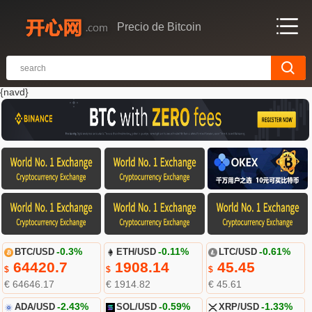
Precio de Bitcoin
{navd}
BTC/USD
-0.3%
ETH/USD
-0.11%
LTC/USD
-0.61%
64420.7
1908.14
45.45
$
$
$
€ 64646.17
€ 1914.82
€ 45.61
ADA/USD
-2.43%
SOL/USD
-0.59%
XRP/USD
-1.33%