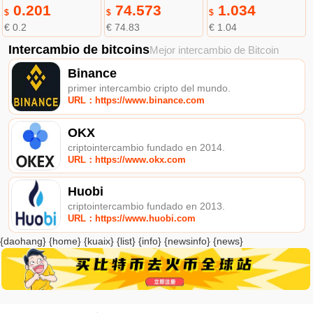
0.201
74.573
1.034
$
$
$
€ 0.2
€ 74.83
€ 1.04
Intercambio de bitcoins
Mejor intercambio de Bitcoin
Binance
primer intercambio cripto del mundo.
URL：https://www.binance.com
OKX
criptointercambio fundado en 2014.
URL：https://www.okx.com
Huobi
criptointercambio fundado en 2013.
URL：https://www.huobi.com
{daohang} {home} {kuaix} {list} {info} {newsinfo} {news}