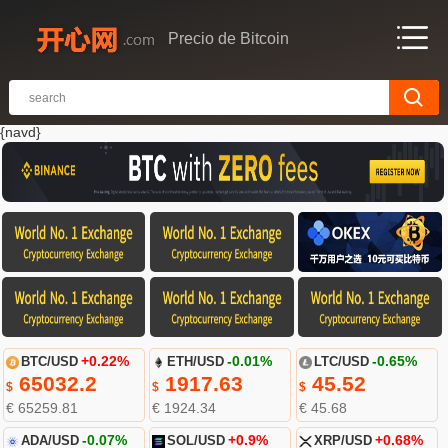
Precio de Bitcoin
{navd}
BTC/USD
+0.22%
ETH/USD
-0.01%
LTC/USD
-0.65%
65032.2
1917.63
45.52
$
$
$
€ 65259.81
€ 1924.34
€ 45.68
ADA/USD
-0.07%
SOL/USD
+0.9%
XRP/USD
+0.68%