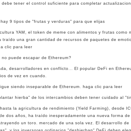
debe tener el control suficiente para completar actualizacion
ay 9 tipos de "frutas y verduras" para que elijas
icultura YAM, el token de meme con alimentos y frutas como 
a traído una gran cantidad de recursos de paquetes de emot
a clic para leer
i no puede escapar de Ethereum?
nada, desarrolladores en conflicto... El popular DeFi en Ethe
rios de vez en cuando.
sigue siendo inseparable de Ethereum. haga clic para leer
lantar hierba" de los intercambios deben tener cuidado al "ti
hasta la agricultura de rendimiento (Yield Farming), desde I
 de dos años, ha traído inesperadamente una nueva forma de
atrayendo un toro. mercado de una sola vez. El desarrollo d
as", y los inversores ordinarios "deshierban" DeFi deben eleg