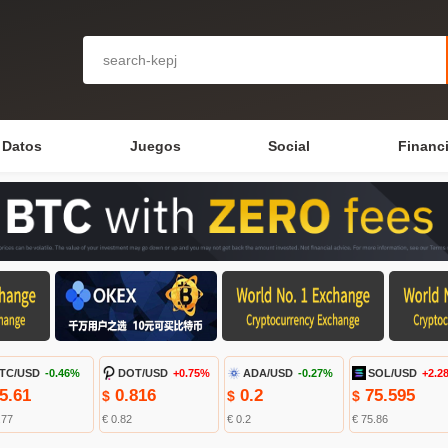
Datos
Juegos
Social
Financ
TC/USD
-0.46%
DOT/USD
+0.75%
ADA/USD
-0.27%
SOL/USD
+2.2
5.61
0.816
0.2
75.595
$
$
$
.77
€ 0.82
€ 0.2
€ 75.86