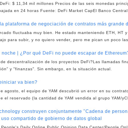
DeFi: $ 11,34 mil millones Precios de las seis monedas princi
bajada en 24 horas Fuente: DeFi Market CapEl Banco Central
la plataforma de negociación de contratos más grande
ercado fluctuaba muy bien. He estado manteniendo ETH, HT 
ajo para subir, y no quiero vender, pero me pican un poco la
la noche | ¿Por qué DeFi no puede escapar de Ethereum
de descentralización de los proyectos DeFi?Las llamadas fin
ón" y "finanzas". Sin embargo, en la situación actual.
iniciar va bien?
de agosto, el equipo de YAM descubrió un error en su contrat
 el reservado (la cantidad de YAM vendida al grupo YAM/y
echnology construyen conjuntamente "Cadena de person
y uso compartido de gobierno de datos global
, People's Daily Online Public Opinion Data Center/People On