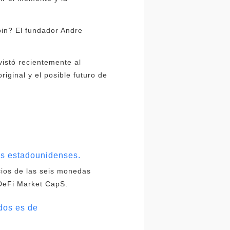
oin? El fundador Andre
istó recientemente al
iginal y el posible futuro de
res estadounidenses.
cios de las seis monedas
 DeFi Market CapS.
dos es de