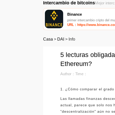
Intercambio de bitcoins
Mejor inter
Binance
primer intercambio cripto del m
URL：https://www.binance.c
Casa
>
DAI
>
Info
5 lecturas obligad
Ethereum?
Author：
Time：
1. ¿Cómo comparar el grado 
Las llamadas finanzas descen
actual, parece que solo nos 
"descentralización" aún no s