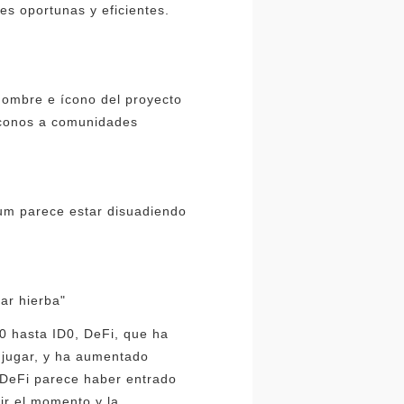
es oportunas y eficientes.
nombre e ícono del proyecto
iconos a comunidades
reum parece estar disuadiendo
rar hierba"
C0 hasta ID0, DeFi, que ha
 jugar, y ha aumentado
e DeFi parece haber entrado
ir el momento y la