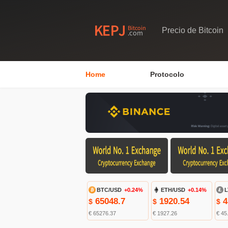
Precio de Bitcoin
Home
Protocolo
BTC/USD
+0.24%
ETH/USD
+0.14%
L
65048.7
1920.54
4
$
$
$
€ 65276.37
€ 1927.26
€ 45