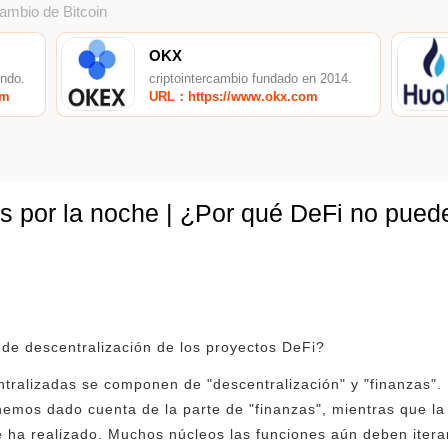
cambio de Bitcoin
OKX
undo.
criptointercambio fundado en 2014.
om
URL：https://www.okx.com
as por la noche | ¿Por qué DeFi no pue
de descentralización de los proyectos DeFi?
tralizadas se componen de "descentralización" y "finanzas". 
hemos dado cuenta de la parte de "finanzas", mientras que l
e ha realizado. Muchos núcleos las funciones aún deben itera