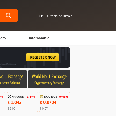
Ctrl+D Precio de Bitcoin
iero
Intercambio
8%
XRP/USD
+1.44%
DOGE/US
+0.65%
1.042
0.0704
$
$
€ 1.05
€ 0.07