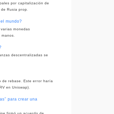
pales por capitalización de
 de Rusia prop.
 del mundo?
y varias monedas
s manos.
?
anzas descentralizadas se
o de rebase. Este error haría
CRV en Uniswap).
as" para crear una
line firmó un acuerdo de