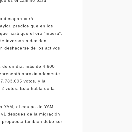
que es el camino para
oro desaparecerá
aylor, predice que en los
 que hará que el oro "muera".
de inversores decidan
en deshacerse de los activos
s de un día, más de 4.600
 representó aproximadamente
7.783.095 votos, y la
2 votos. Esto habla de la
lo YAM, el equipo de YAM
 v1 después de la migración
ta propuesta también debe ser