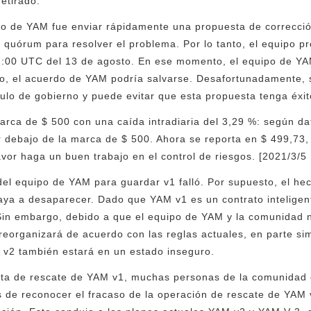
etirado.
ipo de YAM fue enviar rápidamente una propuesta de corrección
quórum para resolver el problema. Por lo tanto, el equipo p
:00 UTC del 13 de agosto. En ese momento, el equipo de Y
o, el acuerdo de YAM podría salvarse. Desafortunadamente, 
ulo de gobierno y puede evitar que esta propuesta tenga éxit
arca de $ 500 con una caída intradiaria del 3,29 %: según d
r debajo de la marca de $ 500. Ahora se reporta en $ 499,73, 
avor haga un buen trabajo en el control de riesgos. [2021/3/5
del equipo de YAM para guardar v1 falló. Por supuesto, el h
aya a desaparecer. Dado que YAM v1 es un contrato inteligen
 Sin embargo, debido a que el equipo de YAM y la comunidad 
reorganizará de acuerdo con las reglas actuales, en parte si
v2 también estará en un estado inseguro.
esta de rescate de YAM v1, muchas personas de la comunidad
s de reconocer el fracaso de la operación de rescate de YAM