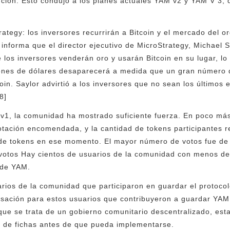
ución. Esto condujo a los planes actuales YAM v2 y YAM V 3, 
rategy: los inversores recurrirán a Bitcoin y el mercado del 
informa que el director ejecutivo de MicroStrategy, Michael S
 los inversores venderán oro y usarán Bitcoin en su lugar, lo
lones de dólares desaparecerá a medida que un gran número 
in. Saylor advirtió a los inversores que no sean los últimos 
8]
 v1, la comunidad ha mostrado suficiente fuerza. En poco má
votación encomendada, y la cantidad de tokens participantes
l de tokens en ese momento. El mayor número de votos fue de 
votos Hay cientos de usuarios de la comunidad con menos de 
 de YAM.
rios de la comunidad que participaron en guardar el protoco
ación para estos usuarios que contribuyeron a guardar YAM
que se trata de un gobierno comunitario descentralizado, es
 de fichas antes de que pueda implementarse.