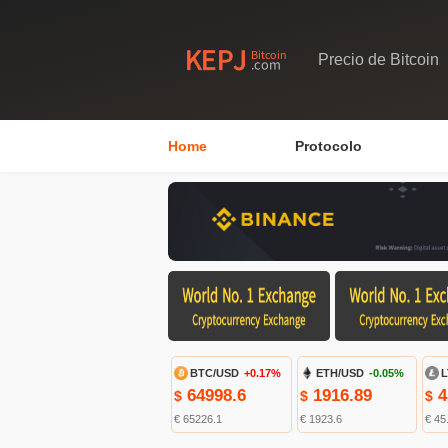
Precio de Bitcoin
Home
Protocolo
BTC/USD
+0.17%
ETH/USD
-0.05%
L
64998.6
1916.89
4
$
$
$
€ 65226.1
€ 1923.6
€ 45