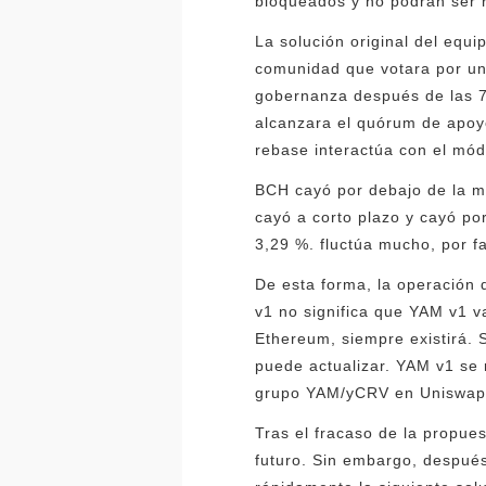
bloqueados y no podrán ser r
La solución original del equ
comunidad que votara por un 
gobernanza después de las 7
alcanzara el quórum de apoy
rebase interactúa con el mód
BCH cayó por debajo de la m
cayó a corto plazo y cayó po
3,29 %. fluctúa mucho, por f
De esta forma, la operación 
v1 no significa que YAM v1 v
Ethereum, siempre existirá.
puede actualizar. YAM v1 se 
grupo YAM/yCRV en Uniswap 
Tras el fracaso de la propu
futuro. Sin embargo, despué