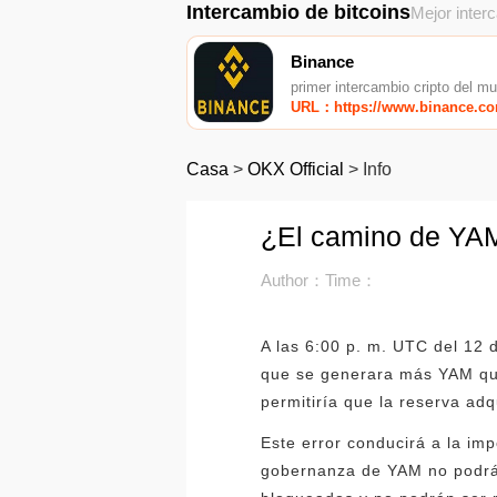
Intercambio de bitcoins
Mejor inter
Binance
primer intercambio cripto del m
URL：https://www.binance.c
Casa
>
OKX Official
>
Info
¿El camino de YAM 
Author：
Time：
A las 6:00 p. m. UTC del 12 
que se generara más YAM que
permitiría que la reserva ad
Este error conducirá a la imp
gobernanza de YAM no podrá 