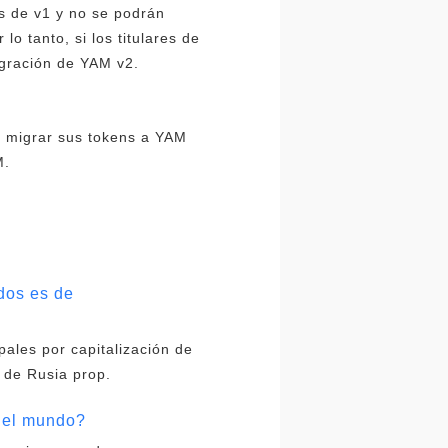
s de v1 y no se podrán
o tanto, si los titulares de
igración de YAM v2.
n migrar sus tokens a YAM
M.
dos es de
pales por capitalización de
 de Rusia prop.
 del mundo?