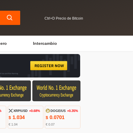
Ctrl+D Precio de Bitcoin
iero
Intercambio
%
XRP/USD
+0.68%
DOGE/US
+0.35%
1.034
0.0701
$
$
€ 1.04
€ 0.07