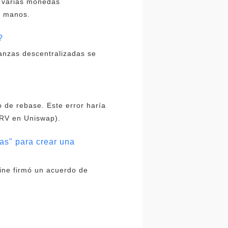
y varias monedas
s manos.
?
anzas descentralizadas se
o de rebase. Este error haría
CRV en Uniswap).
as" para crear una
line firmó un acuerdo de