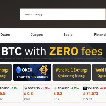
Datos
Juegos
Social
Financ
TC/USD
-0.7%
DOT/USD
+1.27%
ADA/USD
-0.35%
SOL/USD
+0.9
5.5
0.8
0.2
74.573
$
$
$
.66
€ 0.8
€ 0.2
€ 74.83