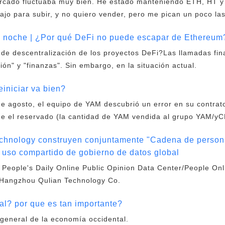
ercado fluctuaba muy bien. He estado manteniendo ETH, HT 
ajo para subir, y no quiero vender, pero me pican un poco la
la noche | ¿Por qué DeFi no puede escapar de Ethereum
de descentralización de los proyectos DeFi?Las llamadas fin
ón" y "finanzas". Sin embargo, en la situación actual.
iniciar va bien?
de agosto, el equipo de YAM descubrió un error en su contrat
 el reservado (la cantidad de YAM vendida al grupo YAM/y
echnology construyen conjuntamente "Cadena de person
y uso compartido de gobierno de datos global
, People's Daily Online Public Opinion Data Center/People On
 Hangzhou Qulian Technology Co.
l? por que es tan importante?
 general de la economía occidental.