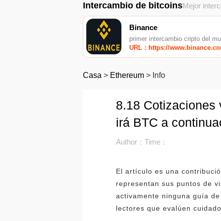
Intercambio de bitcoins
Mejor inter
Binance
primer intercambio cripto del m
URL：https://www.binance.c
Casa
>
Ethereum
>
Info
8.18 Cotizaciones
irá BTC a continua
Author：
Time：
El artículo es una contribuc
representan sus puntos de vi
activamente ninguna guía de t
lectores que evalúen cuidad