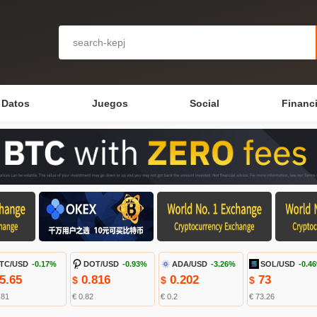
Datos
Juegos
Social
Financ
TC/USD
-0.17%
DOT/USD
-0.93%
ADA/USD
-3.26%
SOL/USD
-0.4
5.65
0.816
0.202
73
$
$
$
.81
€ 0.82
€ 0.2
€ 73.26