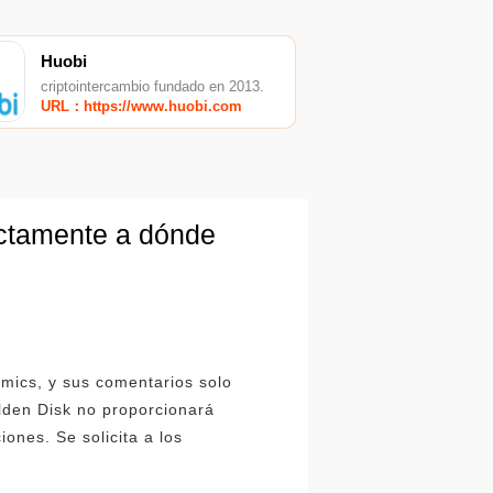
Huobi
criptointercambio fundado en 2013.
URL：https://www.huobi.com
ectamente a dónde
omics, y sus comentarios solo
lden Disk no proporcionará
ones. Se solicita a los