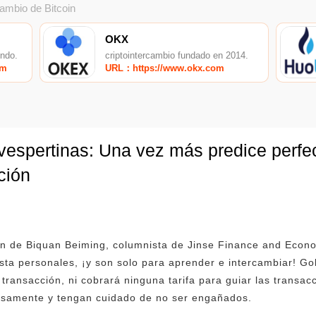
cambio de Bitcoin
OKX
undo.
criptointercambio fundado en 2014.
om
URL：https://www.okx.com
 vespertinas: Una vez más predice perf
ción
ión de Biquan Beiming, columnista de Jinse Finance and Econ
sta personales, ¡y son solo para aprender e intercambiar! Go
ransacción, ni cobrará ninguna tarifa para guiar las transacci
osamente y tengan cuidado de no ser engañados.