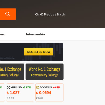
Ctrl+D Precio de Bitcoin
iero
Intercambio
6%
XRP/USD
-1.97%
DOGE/US
+0.5%
1.027
0.0694
$
$
€ 1.03
€ 0.07