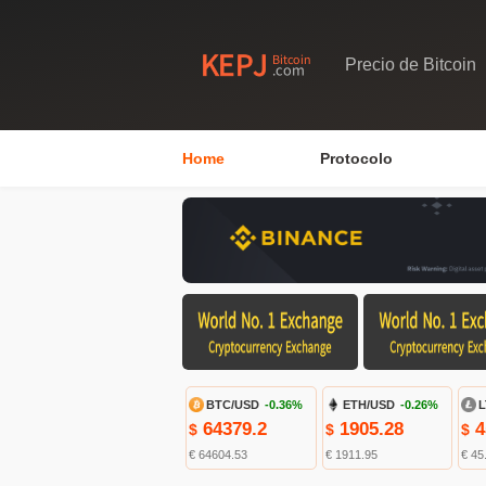
Precio de Bitcoin
Home
Protocolo
BTC/USD
-0.36%
ETH/USD
-0.26%
L
64379.2
1905.28
4
$
$
$
€ 64604.53
€ 1911.95
€ 45