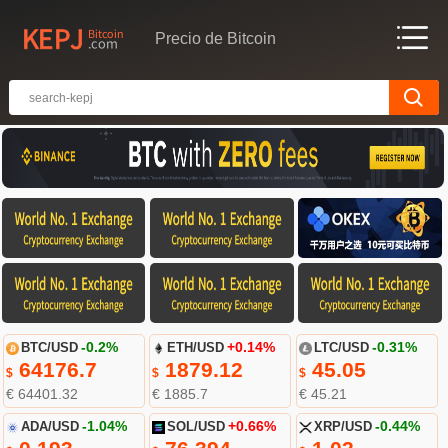
Precio de Bitcoin
BTC/USD
-0.2%
ETH/USD
+0.14%
LTC/USD
-0.31%
64176.7
1879.12
45.05
$
$
$
€ 64401.32
€ 1885.7
€ 45.21
ADA/USD
-1.04%
SOL/USD
+0.66%
XRP/USD
-0.44%