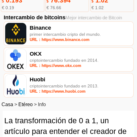
0.193
76.394
1.02
$
$
$
€ 0.19
€ 76.66
€ 1.02
Intercambio de bitcoins
Mejor intercambio de Bitcoin
Binance
primer intercambio cripto del mundo.
URL：https://www.binance.com
OKX
criptointercambio fundado en 2014.
URL：https://www.okx.com
Huobi
criptointercambio fundado en 2013.
URL：https://www.huobi.com
Casa
>
Etéreo
>
Info
La transformación de 0 a 1, un
artículo para entender el creador de