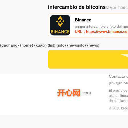
Intercambio de bitcoins
Mejor inter
Binance
primer intercambio cripto del m
URL：https://www.binance.c
{daohang} {home} {kuaix} {list} {info} {newsinfo} {news}
Contacta 
{links}[0:1
El precio de
usd en línea
de blockchai
© 2026 ke