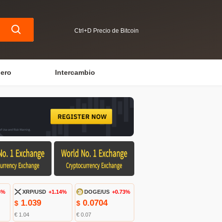
Ctrl+D Precio de Bitcoin
iero
Intercambio
6%
XRP/USD
+1.14%
DOGE/US
+0.73%
1.039
0.0704
$
$
€ 1.04
€ 0.07