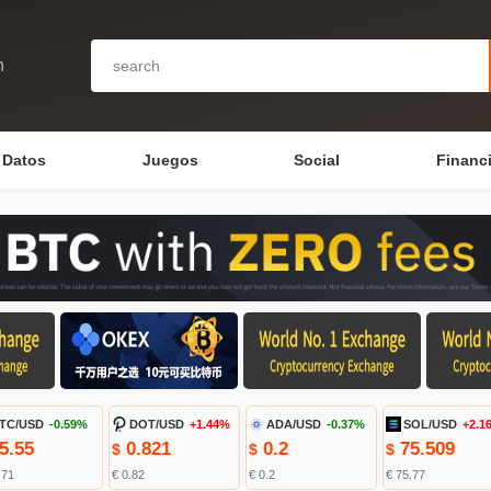
n
Datos
Juegos
Social
Financ
TC/USD
-0.59%
DOT/USD
+1.44%
ADA/USD
-0.37%
SOL/USD
+2.1
5.55
0.821
0.2
75.509
$
$
$
.71
€ 0.82
€ 0.2
€ 75.77