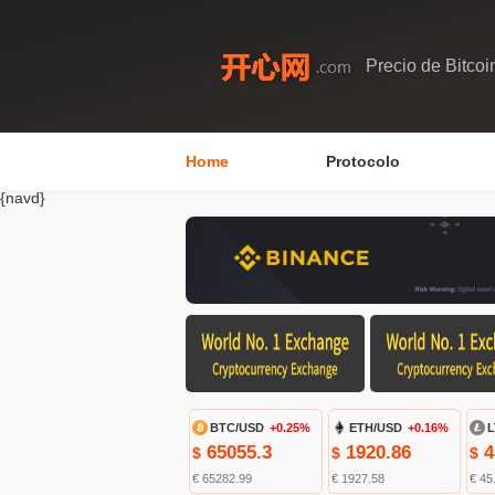
Precio de Bitcoi
Home
Protocolo
{navd}
BTC/USD
+0.25%
ETH/USD
+0.16%
L
65055.3
1920.86
4
$
$
$
€ 65282.99
€ 1927.58
€ 45