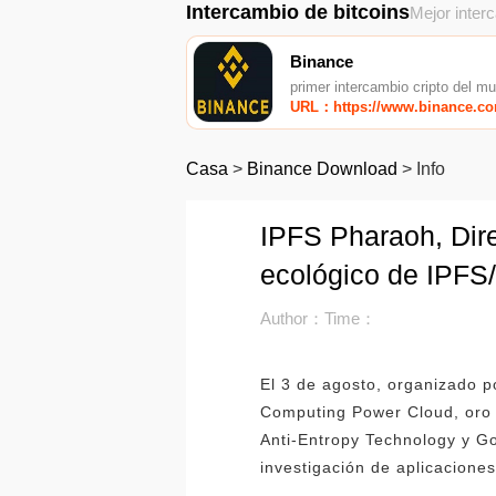
Intercambio de bitcoins
Mejor inter
Binance
primer intercambio cripto del m
URL：https://www.binance.c
Casa
>
Binance Download
>
Info
IPFS Pharaoh, Dir
ecológico de IPFS/
Author：
Time：
El 3 de agosto, organizado 
Computing Power Cloud, oro 
Anti-Entropy Technology y Go
investigación de aplicacione