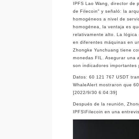
IPFS Lao Wang, director de 
de Filecoin" y señaló: la arqu
homogéneos a nivel de servid
homogénea, la ventaja es que
relativamente alto. La lógic
en diferentes máquinas en un 
Zhongke Yunchuang tiene com
monedas FIL. Asegurar una al
son indicadores importantes 
Datos: 60 121 767 USDT trans
WhaleAlert mostraron que 60
[2022/9/30 6:04:39]
Después de la reunión, Zhon
IPFS\Filecoin en una entrev