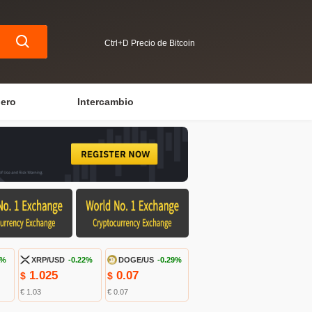
Ctrl+D Precio de Bitcoin
iero
Intercambio
8%
XRP/USD
-0.22%
DOGE/US
-0.29%
1.025
0.07
$
$
€ 1.03
€ 0.07