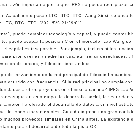
n una razón importante por la que IPFS no puede reemplazar
n: Actualmente posee LTC, BTC, ETC: Wang Xinxi, cofundado
ee LTC, BTC, ETC. [2021/5/6 21:29:01]
ente", puede combinar tecnología y capital, y puede contar bien
mente, puede ocupar la posición C en el mercado. Lao Wang s
 el capital es inseparable. Por ejemplo, incluso si las funci
s para promoverlas y nadie las usa, aún serán desechadas. .
omoción de fondos, y Filecoin tiene ambos.
o de lanzamiento de la red principal de Filecoin ha cambiad
han ocurrido con frecuencia. Si la red principal no cumple co
rtunidades a otros proyectos en el mismo camino? IPFS Lao W
rodeos que en esta etapa de desarrollo social, la seguridad 
s también ha elevado el desarrollo de datos a un nivel estrat
dad de fondos incrementales. Cuando ingrese una gran cantid
o muchos proyectos similares en China antes. La existencia 
ante para el desarrollo de toda la pista OK