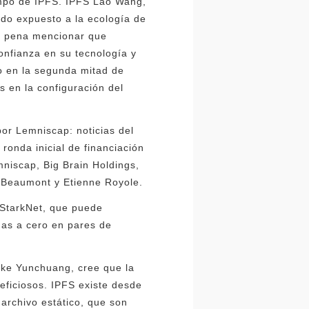
mpo de IPFS. IPFS Lao Wang,
do expuesto a la ecología de
la pena mencionar que
nfianza en su tecnología y
o en la segunda mitad de
 en la configuración del
por Lemniscap: noticias del
onda inicial de financiación
mniscap, Big Brain Holdings,
y Beaumont y Etienne Royole.
 StarkNet, que puede
nas a cero en pares de
gke Yunchuang, cree que la
neficiosos. IPFS existe desde
archivo estático, que son