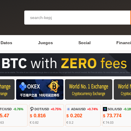
Datos
Juegos
Social
Financ
TC/USD
-0.76%
DOT/USD
+0.75%
ADA/USD
+0.74%
SOL/USD
-0.1
5.47
0.816
0.202
73.774
$
$
$
.63
€ 0.82
€ 0.2
€ 74.03