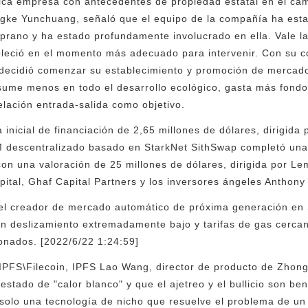
ca empresa con antecedentes de propiedad estatal en el ca
ngke Yunchuang, señaló que el equipo de la compañía ha esta
prano y ha estado profundamente involucrado en ella. Vale 
eció en el momento más adecuado para intervenir. Con su co
 decidió comenzar su establecimiento y promoción de mercad
ume menos en todo el desarrollo ecológico, gasta más fondos
elación entrada-salida como objetivo.
nicial de financiación de 2,65 millones de dólares, dirigida 
M descentralizado basado en StarkNet SithSwap completó una r
con una valoración de 25 millones de dólares, dirigida por Le
ital, Ghaf Capital Partners y los inversores ángeles Anthon
el creador de mercado automático de próxima generación en
un deslizamiento extremadamente bajo y tarifas de gas cerca
onados. [2022/6/22 1:24:59]
 IPFS\Filecoin, IPFS Lao Wang, director de producto de Zhon
estado de "calor blanco" y que el ajetreo y el bullicio son be
olo una tecnología de nicho que resuelve el problema de un 