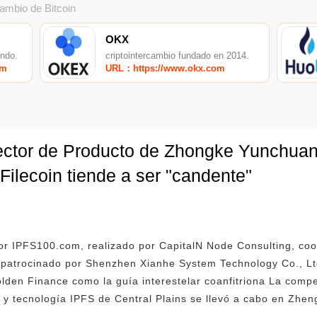
cambio de Bitcoin
OKX
undo.
criptointercambio fundado en 2014.
om
URL：https://www.okx.com
ector de Producto de Zhongke Yunchuang
Filecoin tiende a ser "candente"
por IPFS100.com, realizado por CapitalN Node Consulting, co
patrocinado por Shenzhen Xianhe System Technology Co., Ltd
lden Finance como la guía interestelar coanfitriona La comp
s y tecnología IPFS de Central Plains se llevó a cabo en Zhe