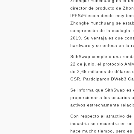
Zhongke Yunchuang es la úni
director de producto de Zho
IPFS\Filecoin desde muy tem
Zhongke Yunchuang se establ
comprensión de la ecología,
2019. Su ventaja es que cons
hardware y se enfoca en la r
SithSwap completó una ronda i
22 de junio, el protocolo AM
de 2,65 millones de dólares 
GSR, Participaron DWeb3 Cap
Se informa que SithSwap es 
proporcionar a los usuarios 
activos estrechamente relaci
Con respecto al atractivo de
industria se encuentra en un 
hace mucho tiempo, pero es s