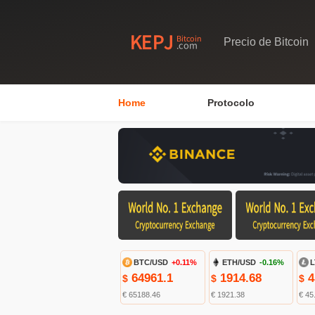
Precio de Bitcoin
Home
Protocolo
BTC/USD
+0.11%
ETH/USD
-0.16%
L
64961.1
1914.68
4
$
$
$
€ 65188.46
€ 1921.38
€ 45