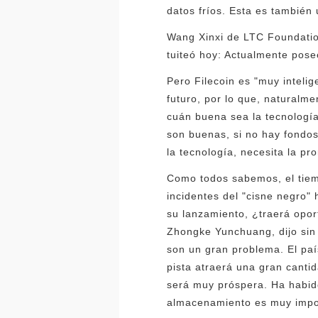
datos fríos. Esta es tambié
Wang Xinxi de LTC Foundatio
tuiteó hoy: Actualmente pos
Pero Filecoin es "muy intelig
futuro, por lo que, natural
cuán buena sea la tecnología,
son buenas, si no hay fondo
la tecnología, necesita la pr
Como todos sabemos, el tiemp
incidentes del "cisne negro" 
su lanzamiento, ¿traerá opo
Zhongke Yunchuang, dijo sin 
son un gran problema. El paí
pista atraerá una gran canti
será muy próspera. Ha habid
almacenamiento es muy import