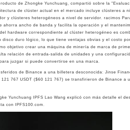
producto de Zhongke Yunchuang, compartió sobre la "Evaluac
itectura de clúster actual en el mercado incluye clústeres a ni
or y clústeres heterogéneos a nivel de servidor. racimos Para
 ahorra ancho de banda y facilita la operación y el mantenim
a del hardware correspondiente al clúster heterogéneo es comb
disco duro lógico, lo que tiene ventajas obvias y el costo po
o objetivo crear una máquina de minería de marca de primer
ta relación de entrada-salida de unidades y una configurac
para juzgar si puede convertirse en una marca.
feridos de Binance a una billetera desconocida: Jinse Finan
 121 767 USDT ($60 121 767) se transfirieron de Binance a u
gke Yunchuang IPFS Lao Wang explicó con más detalle el des
ista con IPFS100.com.