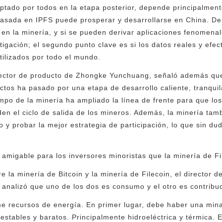
ptado por todos en la etapa posterior, depende principalment
n basada en IPFS puede prosperar y desarrollarse en China. D
n la minería, y si se pueden derivar aplicaciones fenomenale
igación; el segundo punto clave es si los datos reales y efec
tilizados por todo el mundo.
ctor de producto de Zhongke Yunchuang, señaló además que a 
ctos ha pasado por una etapa de desarrollo caliente, tranquila
mpo de la minería ha ampliado la línea de frente para que los
den el ciclo de salida de los mineros. Además, la minería tam
 y probar la mejor estrategia de participación, lo que sin du
 amigable para los inversores minoristas que la minería de Fi
re la minería de Bitcoin y la minería de Filecoin, el director
nalizó que uno de los dos es consumo y el otro es contribuc
e recursos de energía. En primer lugar, debe haber una mina
estables y baratos. Principalmente hidroeléctrica y térmica. E