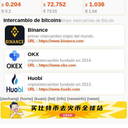
0.204
72.752
1.036
$
$
$
€ 0.2
€ 73.01
€ 1.04
Intercambio de bitcoins
Mejor intercambio de Bitcoin
Binance
primer intercambio cripto del mundo.
URL：https://www.binance.com
OKX
criptointercambio fundado en 2014.
URL：https://www.okx.com
Huobi
criptointercambio fundado en 2013.
URL：https://www.huobi.com
{daohang} {home} {kuaix} {list} {info} {newsinfo} {news}