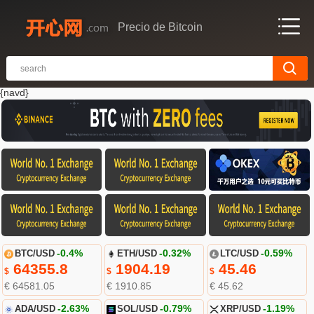
Precio de Bitcoin
{navd}
BTC/USD
-0.4%
ETH/USD
-0.32%
LTC/USD
-0.59%
64355.8
1904.19
45.46
$
$
$
€ 64581.05
€ 1910.85
€ 45.62
ADA/USD
-2.63%
SOL/USD
-0.79%
XRP/USD
-1.19%