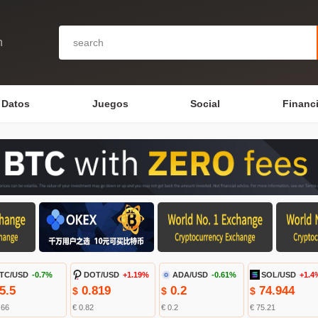
n
Datos
Juegos
Social
Financ
TC/USD
-0.7%
DOT/USD
+1.19%
ADA/USD
-0.61%
SOL/USD
+1.4
5.5
0.819
0.2
74.944
$
$
$
.66
€ 0.82
€ 0.2
€ 75.21