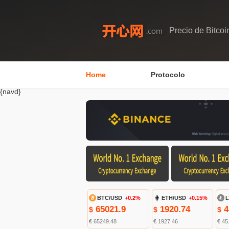
Precio de Bitcoi
Home
Protocolo
{navd}
BTC/USD
+0.2%
ETH/USD
+0.15%
L
65021.9
1920.74
4
$
$
$
€ 65249.48
€ 1927.46
€ 45