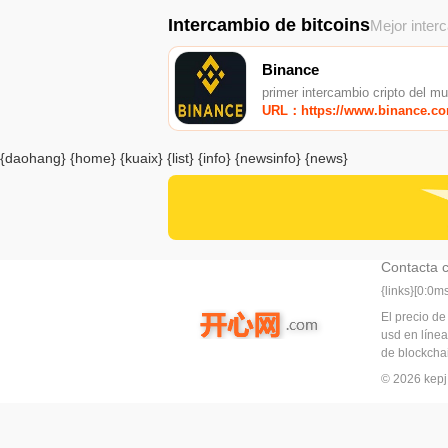
Intercambio de bitcoins
Mejor inter
Binance
primer intercambio cripto del m
URL：https://www.binance.c
{daohang} {home} {kuaix} {list} {info} {newsinfo} {news}
Contacta 
{links}[0:0
El precio de
usd en línea
de blockchai
© 2026 ke