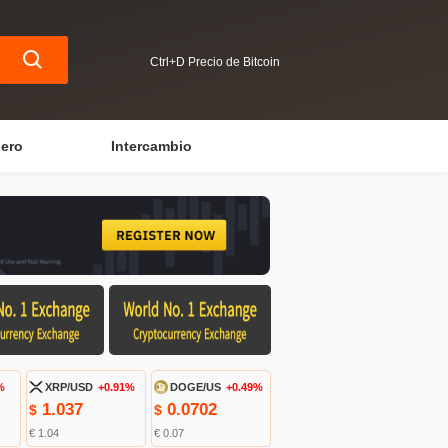
Ctrl+D Precio de Bitcoin
iero
Intercambio
%
XRP/USD
+0.91%
DOGE/US
+0.49%
1.037
0.0702
$
$
€ 1.04
€ 0.07