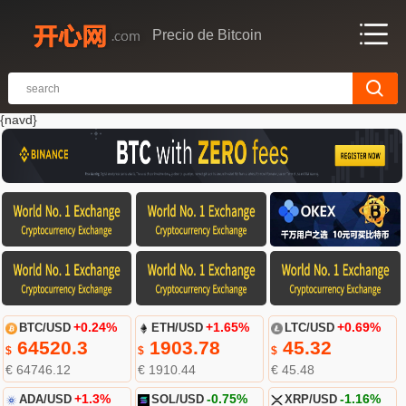
Precio de Bitcoin
{navd}
BTC/USD
+0.24%
ETH/USD
+1.65%
LTC/USD
+0.69%
64520.3
1903.78
45.32
$
$
$
€ 64746.12
€ 1910.44
€ 45.48
ADA/USD
+1.3%
SOL/USD
-0.75%
XRP/USD
-1.16%