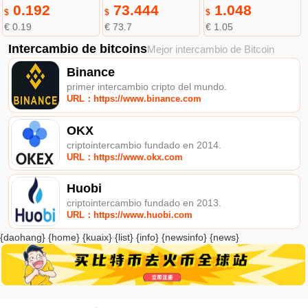
0.192
73.444
1.048
$
$
$
€ 0.19
€ 73.7
€ 1.05
Intercambio de bitcoins
Mejor intercambio de Bitcoin
Binance
primer intercambio cripto del mundo.
URL：https://www.binance.com
OKX
criptointercambio fundado en 2014.
URL：https://www.okx.com
Huobi
criptointercambio fundado en 2013.
URL：https://www.huobi.com
{daohang} {home} {kuaix} {list} {info} {newsinfo} {news}