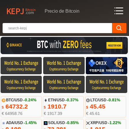
Precio de Bitcoin
BTC/USD
-0.24%
ETH/USD
-0.37%
LTC/USD
-0.81%
64732.2
1910.7
45.45
$
$
$
€ 64958.76
€ 1917.39
€ 45.61
ADA/USD
-1.45%
SOL/USD
-0.85%
XRP/USD
-1.22%