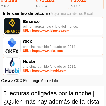
0.198
73.281
1.015
$
$
$
€ 0.2
€ 73.54
€ 1.02
Intercambio de bitcoins
Mejor intercambio de Bitcoin
Binance
primer intercambio cripto del mundo.
URL：https://www.binance.com
OKX
criptointercambio fundado en 2014.
URL：https://www.okx.com
Huobi
criptointercambio fundado en 2013.
URL：https://www.huobi.com
Casa
>
OKX Exchange App
>
Info
5 lecturas obligadas por la noche |
¿Quién más hay además de la pista