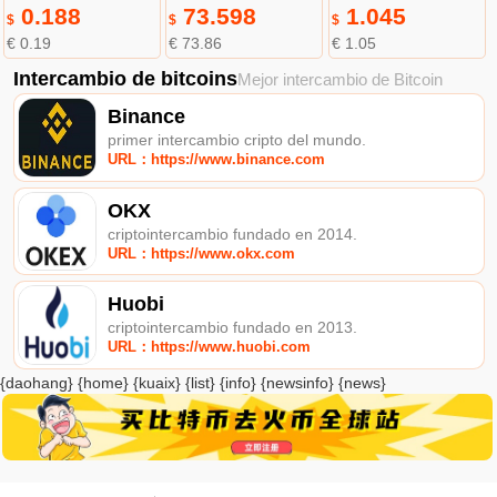
0.188
73.598
1.045
$
$
$
€ 0.19
€ 73.86
€ 1.05
Intercambio de bitcoins
Mejor intercambio de Bitcoin
Binance
primer intercambio cripto del mundo.
URL：https://www.binance.com
OKX
criptointercambio fundado en 2014.
URL：https://www.okx.com
Huobi
criptointercambio fundado en 2013.
URL：https://www.huobi.com
{daohang} {home} {kuaix} {list} {info} {newsinfo} {news}