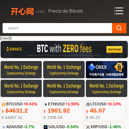
Precio de Bitcoin
{navd}
BTC/USD
+0.41%
ETH/USD
+1.55%
LTC/USD
+0.13%
64631.2
1901.92
45.07
$
$
$
€ 64857.41
€ 1908.58
€ 45.23
ADA/USD
-0.7%
SOL/USD
-0.54%
XRP/USD
-1.46%