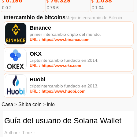
0.196
76.329
1.038
$
$
$
€ 0.2
€ 76.6
€ 1.04
Intercambio de bitcoins
Mejor intercambio de Bitcoin
Binance
primer intercambio cripto del mundo.
URL：https://www.binance.com
OKX
criptointercambio fundado en 2014.
URL：https://www.okx.com
Huobi
criptointercambio fundado en 2013.
URL：https://www.huobi.com
Casa
>
Shiba coin
>
Info
Guía del usuario de Solana Wallet
Author：
Time：