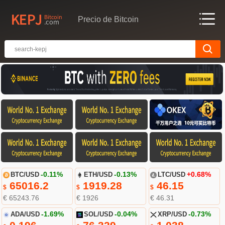
Precio de Bitcoin
BTC/USD
-0.11%
ETH/USD
-0.13%
LTC/USD
+0.68%
65016.2
1919.28
46.15
$
$
$
€ 65243.76
€ 1926
€ 46.31
ADA/USD
-1.69%
SOL/USD
-0.04%
XRP/USD
-0.73%