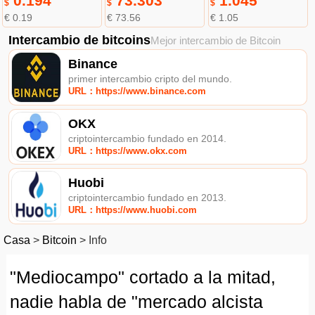
0.194
73.303
1.045
$
$
$
€ 0.19
€ 73.56
€ 1.05
Intercambio de bitcoins
Mejor intercambio de Bitcoin
Binance
primer intercambio cripto del mundo.
URL：https://www.binance.com
OKX
criptointercambio fundado en 2014.
URL：https://www.okx.com
Huobi
criptointercambio fundado en 2013.
URL：https://www.huobi.com
Casa
>
Bitcoin
>
Info
"Mediocampo" cortado a la mitad,
nadie habla de "mercado alcista