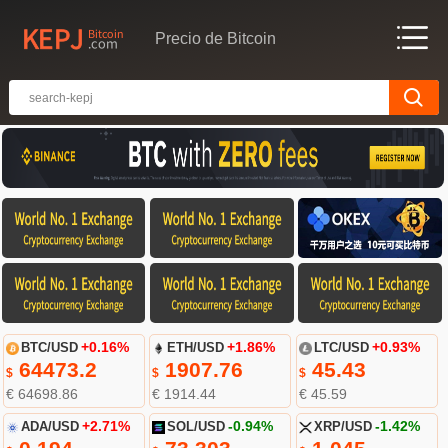
Precio de Bitcoin
BTC/USD
+0.16%
ETH/USD
+1.86%
LTC/USD
+0.93%
64473.2
1907.76
45.43
$
$
$
€ 64698.86
€ 1914.44
€ 45.59
ADA/USD
+2.71%
SOL/USD
-0.94%
XRP/USD
-1.42%