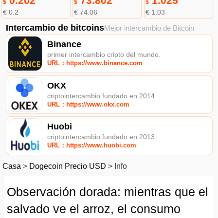
0.202
73.802
1.025
$
$
$
€ 0.2
€ 74.06
€ 1.03
Intercambio de bitcoins
Mejor intercambio de Bitcoin
Binance
primer intercambio cripto del mundo.
URL：https://www.binance.com
OKX
criptointercambio fundado en 2014.
URL：https://www.okx.com
Huobi
criptointercambio fundado en 2013.
URL：https://www.huobi.com
Casa
>
Dogecoin Precio USD
>
Info
Observación dorada: mientras que el
salvado ve el arroz, el consumo