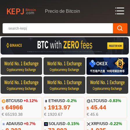
Precio de Bitcoin
BTC/USD
+0.12%
ETH/USD
-0.2%
LTC/USD
-0.83%
64966
1913.97
45.44
$
$
$
€ 65193.38
€ 1920.67
€ 45.6
ADA/USD
+0.7%
SOL/USD
-0.15%
XRP/USD
-0.22%