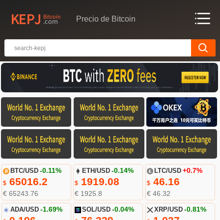
Precio de Bitcoin
BTC/USD
-0.11%
ETH/USD
-0.14%
LTC/USD
+0.7%
65016.2
1919.08
46.16
$
$
$
€ 65243.76
€ 1925.8
€ 46.32
ADA/USD
-1.69%
SOL/USD
-0.04%
XRP/USD
-0.81%