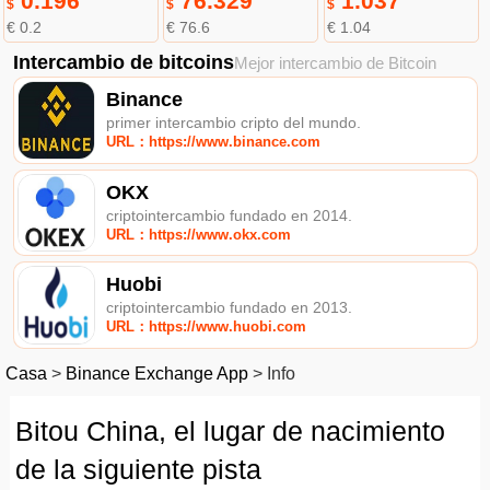
0.196
76.329
1.037
$
$
$
€ 0.2
€ 76.6
€ 1.04
Intercambio de bitcoins
Mejor intercambio de Bitcoin
Binance
primer intercambio cripto del mundo.
URL：https://www.binance.com
OKX
criptointercambio fundado en 2014.
URL：https://www.okx.com
Huobi
criptointercambio fundado en 2013.
URL：https://www.huobi.com
Casa
>
Binance Exchange App
>
Info
Bitou China, el lugar de nacimiento
de la siguiente pista