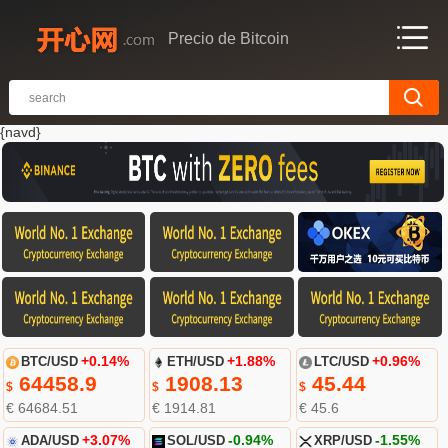
Precio de Bitcoin
{navd}
BTC/USD
+0.14%
ETH/USD
+1.88%
LTC/USD
+0.96%
64458.9
1908.13
45.44
$
$
$
€ 64684.51
€ 1914.81
€ 45.6
ADA/USD
+3.07%
SOL/USD
-0.94%
XRP/USD
-1.55%