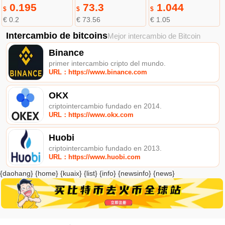
0.195
73.3
1.044
$
$
$
€ 0.2
€ 73.56
€ 1.05
Intercambio de bitcoins
Mejor intercambio de Bitcoin
Binance
primer intercambio cripto del mundo.
URL：https://www.binance.com
OKX
criptointercambio fundado en 2014.
URL：https://www.okx.com
Huobi
criptointercambio fundado en 2013.
URL：https://www.huobi.com
{daohang} {home} {kuaix} {list} {info} {newsinfo} {news}