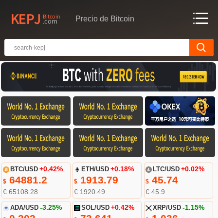
Precio de Bitcoin
BTC/USD
+0.42%
ETH/USD
+0.18%
LTC/USD
+0.02%
64881.2
1913.79
45.74
$
$
$
€ 65108.28
€ 1920.49
€ 45.9
ADA/USD
-3.25%
SOL/USD
+0.42%
XRP/USD
-1.15%