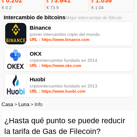
0.202
73.641
1.036
$
$
$
€ 0.2
€ 73.9
€ 1.04
Intercambio de bitcoins
Mejor intercambio de Bitcoin
Binance
primer intercambio cripto del mundo.
URL：https://www.binance.com
OKX
criptointercambio fundado en 2014.
URL：https://www.okx.com
Huobi
criptointercambio fundado en 2013.
URL：https://www.huobi.com
Casa
>
Luna
>
Info
¿Hasta qué punto se puede reducir
la tarifa de Gas de Filecoin?