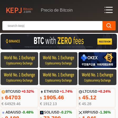
Precio de Bitcoin
BTC/USD
+0.52%
ETH/USD
+1.74%
LTC/USD
+0.24%
64703
1905.46
45.12
$
$
$
€ 64929.46
€ 1912.13
€ 45.28
ADA/USD
-0.48%
SOL/USD
-0.27%
XRP/USD
-1.36%