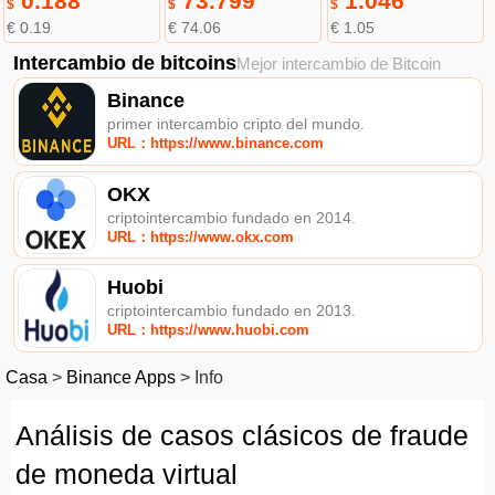
0.188
73.799
1.046
$
$
$
€ 0.19
€ 74.06
€ 1.05
Intercambio de bitcoins
Mejor intercambio de Bitcoin
Binance
primer intercambio cripto del mundo.
URL：https://www.binance.com
OKX
criptointercambio fundado en 2014.
URL：https://www.okx.com
Huobi
criptointercambio fundado en 2013.
URL：https://www.huobi.com
Casa
>
Binance Apps
>
Info
Análisis de casos clásicos de fraude
de moneda virtual