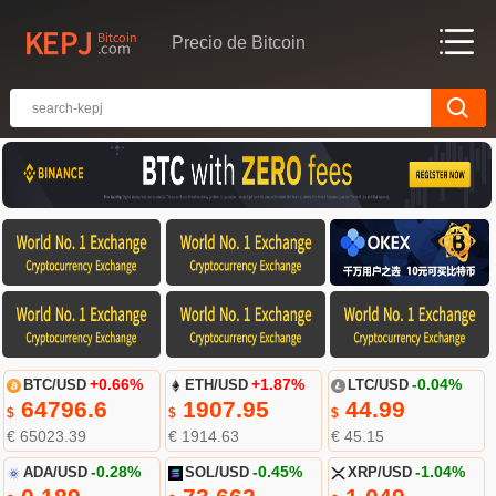
Precio de Bitcoin
BTC/USD
+0.66%
ETH/USD
+1.87%
LTC/USD
-0.04%
64796.6
1907.95
44.99
$
$
$
€ 65023.39
€ 1914.63
€ 45.15
ADA/USD
-0.28%
SOL/USD
-0.45%
XRP/USD
-1.04%