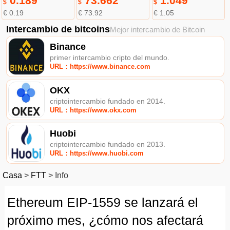
0.189
73.662
1.049
$
$
$
€ 0.19
€ 73.92
€ 1.05
Intercambio de bitcoins
Mejor intercambio de Bitcoin
Binance
primer intercambio cripto del mundo.
URL：https://www.binance.com
OKX
criptointercambio fundado en 2014.
URL：https://www.okx.com
Huobi
criptointercambio fundado en 2013.
URL：https://www.huobi.com
Casa
>
FTT
>
Info
Ethereum EIP-1559 se lanzará el
próximo mes, ¿cómo nos afectará