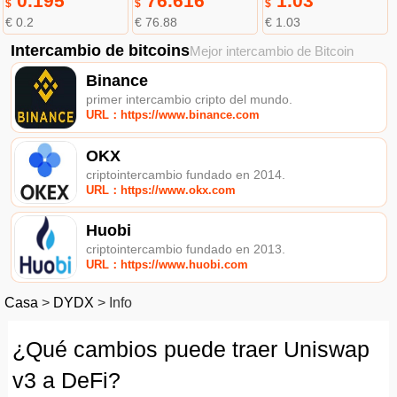
0.195
76.616
1.03
$
$
$
€ 0.2
€ 76.88
€ 1.03
Intercambio de bitcoins
Mejor intercambio de Bitcoin
Binance
primer intercambio cripto del mundo.
URL：https://www.binance.com
OKX
criptointercambio fundado en 2014.
URL：https://www.okx.com
Huobi
criptointercambio fundado en 2013.
URL：https://www.huobi.com
Casa
>
DYDX
>
Info
¿Qué cambios puede traer Uniswap
v3 a DeFi?