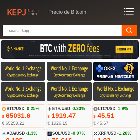
Precio de Bitcoin
BTC/USD
-0.25%
ETH/USD
-0.33%
LTC/USD
-1.9%
65031.6
1919.47
45.51
$
$
$
€ 65259.21
€ 1926.19
€ 45.67
ADA/USD
-1.3%
SOL/USD
-0.97%
XRP/USD
-1.28%