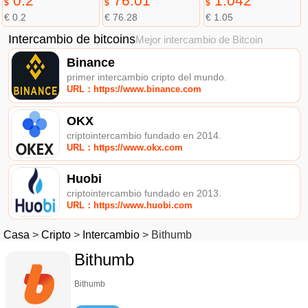
0.2
76.01
1.042
$
$
$
€ 0.2
€ 76.28
€ 1.05
Intercambio de bitcoins
Mejor intercambio de Bitcoin
Binance
primer intercambio cripto del mundo.
URL：https://www.binance.com
OKX
criptointercambio fundado en 2014.
URL：https://www.okx.com
Huobi
criptointercambio fundado en 2013.
URL：https://www.huobi.com
Casa
>
Cripto
>
Intercambio
>
Bithumb
Bithumb
Bithumb