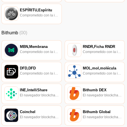
ESPÍRITU,Espíritu
Comprometido con la investigación de políticas en los campos de las nuevas finanzas, las finanzas internacionales y los mercados financieros.
Bithumb
(00)
MBN,Membrana
RNDR,Ficha RNDR
Comprometido con la investigación de políticas en los campos de las nuevas finanzas, las finanzas internacionales y los mercados financieros.
Comprometido con la investigación de políticas en los campos de las nuevas finanzas, las finanzas internacionales y los mercados financieros.
DFD,DFD
MOL,mol,molécula
Comprometido con la investigación de políticas en los campos de las nuevas finanzas, las finanzas internacionales y los mercados financieros.
Comprometido con la investigación de políticas en los campos de las nuevas finanzas, las finanzas internacionales y los mercados financieros.
INE,IntelliShare
Bithumb DEX
El navegador blockchain soportado oficialmente por Ethereum, consulta de transacciones en tiempo real.
El navegador blockchain soportado oficialmente por Ethereum, consulta de transacciones en tiempo real.
Coinchel
Bithumb Global
El navegador blockchain soportado oficialmente por Ethereum, consulta de transacciones en tiempo real.
El navegador blockchain soportado oficialmente por Ethereum, consulta de transacciones en tiempo real.