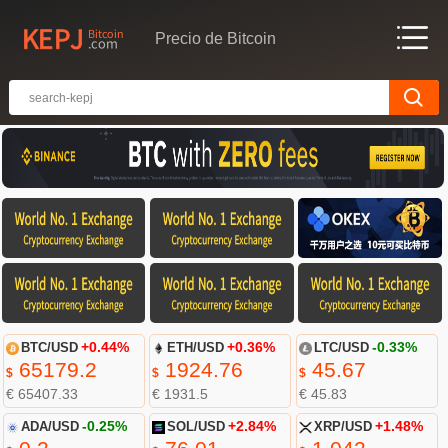
Precio de Bitcoin
BTC/USD
+0.44%
ETH/USD
+0.36%
LTC/USD
-0.33%
65179.2
1924.76
45.67
$
$
$
€ 65407.33
€ 1931.5
€ 45.83
ADA/USD
-0.25%
SOL/USD
+2.84%
XRP/USD
+1.48%