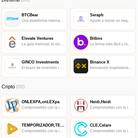
BTCBear
Seraph
Una plataforma internacional de comercio de divisas digitales que se centra en la seguridad.
Ayude a iniciar un negocio de manera más inteligente.
Elevate Ventures
Bitbns
La guía esencial, el recurso y el catalizador comunitario para empresas de alto rendimiento y alto crecimiento con sede en Indiana.
La forma más fácil y rápida de operar con activos digitales.
GINCO Investments
Binance X
El brazo de inversión integrado del Grupo GINCO.
Innovación inspiradora en la plataforma Binance.
Cripto
(00)
ONLEXPA,onLEXpa
Heidi,Heidi
Comprometido con la investigación de políticas en los campos de las nuevas finanzas, las finanzas internacionales y los mercados financieros.
Comprometido con la investigación de políticas en los campos de las nuevas finanzas, las finanzas internacionales y los mercados financieros.
TEMPORIZADOR,TEMPORIZADOR
CLE,Celare
Comprometido con la investigación de políticas en los campos de las nuevas finanzas, las finanzas internacionales y los mercados financieros.
Comprometido con la investigación de políticas en los campos de las nuevas finanzas, las finanzas internacionales y los mercados financieros.