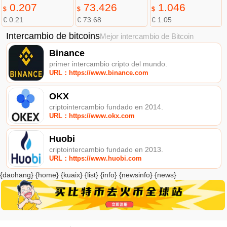
0.207
73.426
1.046
$
$
$
€ 0.21
€ 73.68
€ 1.05
Intercambio de bitcoins
Mejor intercambio de Bitcoin
Binance
primer intercambio cripto del mundo.
URL：https://www.binance.com
OKX
criptointercambio fundado en 2014.
URL：https://www.okx.com
Huobi
criptointercambio fundado en 2013.
URL：https://www.huobi.com
{daohang} {home} {kuaix} {list} {info} {newsinfo} {news}