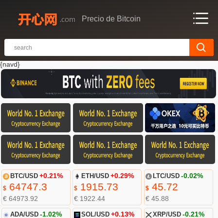
Precio de Bitcoin
{navd}
BTC/USD
+0.21%
ETH/USD
+0.29%
LTC/USD
-0.02%
64747.3
1915.73
45.72
$
$
$
€ 64973.92
€ 1922.44
€ 45.88
ADA/USD
-1.02%
SOL/USD
+0.13%
XRP/USD
-0.21%