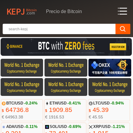
Precio de Bitcoin
BTC/USD
-0.24%
ETH/USD
-0.41%
LTC/USD
-0.94%
64736.8
1909.85
45.39
$
$
$
€ 64963.38
€ 1916.53
€ 45.55
ADA/USD
-0.11%
SOL/USD
-0.69%
XRP/USD
-1.21%