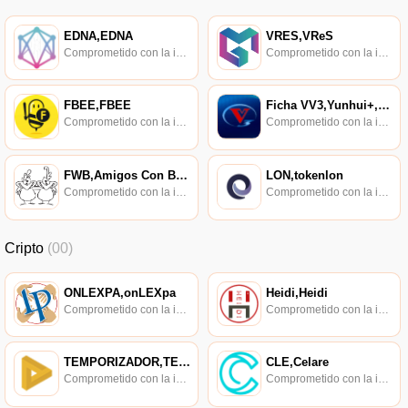
EDNA,EDNA
VRES,VReS
Comprometido con la investigación de políticas en los campos de las nuevas finanzas, las finanzas internacionales y los mercados financieros.
Comprometido con la investigación de políticas en los campos de las nuevas finanzas, las finanzas internacionales y los mercados financieros.
FBEE,FBEE
Ficha VV3,Yunhui+,VV3
Comprometido con la investigación de políticas en los campos de las nuevas finanzas, las finanzas internacionales y los mercados financieros.
Comprometido con la investigación de políticas en los campos de las nuevas finanzas, las finanzas internacionales y los mercados financieros.
FWB,Amigos Con Beneficios
LON,tokenlon
Comprometido con la investigación de políticas en los campos de las nuevas finanzas, las finanzas internacionales y los mercados financieros.
Comprometido con la investigación de políticas en los campos de las nuevas finanzas, las finanzas internacionales y los mercados financieros.
Cripto
(00)
ONLEXPA,onLEXpa
Heidi,Heidi
Comprometido con la investigación de políticas en los campos de las nuevas finanzas, las finanzas internacionales y los mercados financieros.
Comprometido con la investigación de políticas en los campos de las nuevas finanzas, las finanzas internacionales y los mercados financieros.
TEMPORIZADOR,TEMPORIZADOR
CLE,Celare
Comprometido con la investigación de políticas en los campos de las nuevas finanzas, las finanzas internacionales y los mercados financieros.
Comprometido con la investigación de políticas en los campos de las nuevas finanzas, las finanzas internacionales y los mercados financieros.