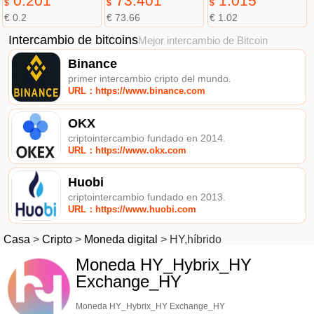
0.201
73.401
1.015
$
$
$
€ 0.2
€ 73.66
€ 1.02
Intercambio de bitcoins
Mejor intercambio de Bitcoin
Binance
primer intercambio cripto del mundo.
URL：https://www.binance.com
OKX
criptointercambio fundado en 2014.
URL：https://www.okx.com
Huobi
criptointercambio fundado en 2013.
URL：https://www.huobi.com
Casa
>
Cripto
>
Moneda digital
>
HY,híbrido
Moneda HY_Hybrix_HY
Exchange_HY
Moneda HY_Hybrix_HY Exchange_HY