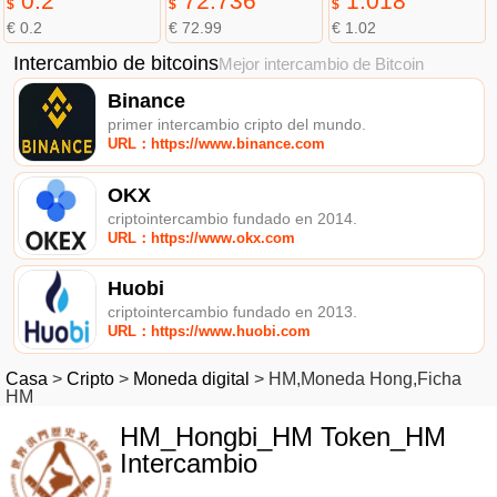
0.2
72.736
1.018
$
$
$
€ 0.2
€ 72.99
€ 1.02
Intercambio de bitcoins
Mejor intercambio de Bitcoin
Binance
primer intercambio cripto del mundo.
URL：https://www.binance.com
OKX
criptointercambio fundado en 2014.
URL：https://www.okx.com
Huobi
criptointercambio fundado en 2013.
URL：https://www.huobi.com
Casa
>
Cripto
>
Moneda digital
>
HM,Moneda Hong,Ficha
HM
HM_Hongbi_HM Token_HM
Intercambio