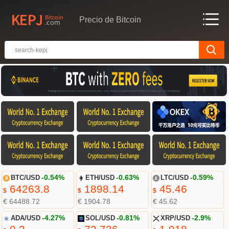
Precio de Bitcoin
BTC/USD
-0.54%
ETH/USD
-0.63%
LTC/USD
-0.59%
64263.8
1898.14
45.46
$
$
$
€ 64488.72
€ 1904.78
€ 45.62
ADA/USD
-4.27%
SOL/USD
-0.81%
XRP/USD
-2.9%